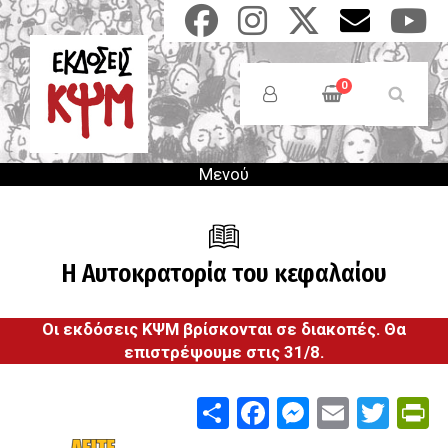
Παράκαμψη
προς
το
Anonymous
κυρίως
Users
0
περιεχόμενο
Menu
Μενού
Η Αυτοκρατορία του κεφαλαίου
Οι εκδόσεις ΚΨΜ βρίσκονται σε διακοπές. Θα
επιστρέψουμε στις 31/8.
Share
Facebook
Messenge
Email
Twit
P