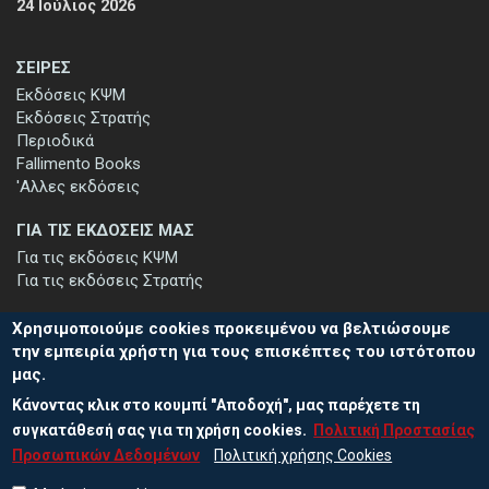
24 Ιούλιος 2026
ΣΕΙΡΕΣ
Εκδόσεις ΚΨΜ
Εκδόσεις Στρατής
Περιοδικά
Fallimento Books
'Αλλες εκδόσεις
ΓΙΑ ΤΙΣ ΕΚΔΟΣΕΙΣ ΜΑΣ
Για τις εκδόσεις ΚΨΜ
Για τις εκδόσεις Στρατής
Χρησιμοποιούμε cookies προκειμένου να βελτιώσουμε
την εμπειρία χρήστη για τους επισκέπτες του ιστότοπου
μας.
ΕΓΓΡΑΦΗ ΣΤΟ ΕΝΗΜΕΡΩΤΙΚΟ ΔΕΛΤΙΟ
Κάνοντας κλικ στο κουμπί "Αποδοχή", μας παρέχετε τη
Μείνετε ενημερωμένοι για τις νέες εκδόσεις μας και τις εκδηλώσεις
μας - εγγραφείτε στο ενημερωτικό μας δελτίο.
συγκατάθεσή σας για τη χρήση cookies.
Πολιτική Προστασίας
Προσωπικών Δεδομένων
Πολιτική χρήσης Cookies