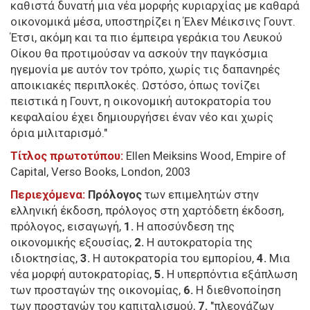
καθιστά δυνατή μια νέα μορφής κυριαρχίας με καθαρά
οικονομικά μέσα, υποστηρίζει η Έλεν Μέικσινς Γουντ.
Έτσι, ακόμη και τα πιο έμπειρα γεράκια του Λευκού
Οίκου θα προτιμούσαν να ασκούν την παγκόσμια
ηγεμονία με αυτόν τον τρόπο, χωρίς τις δαπανηρές
αποικιακές περιπλοκές. Ωστόσο, όπως τονίζει
πειστικά η Γουντ, η οικονομική αυτοκρατορία του
κεφαλαίου έχει δημιουργήσει έναν νέο και χωρίς
όρια μιλιταρισμό."
Τίτλος πρωτοτύπου:
Ellen Meiksins Wood, Empire of
Capital, Verso Books, London, 2003
Περιεχόμενα:
Πρόλογος
των επιμελητών στην
ελληνική έκδοση, πρόλογος στη χαρτόδετη έκδοση,
πρόλογος, εισαγωγή,
1.
Η αποσύνδεση της
οικονομικής εξουσίας,
2.
Η αυτοκρατορία της
ιδιοκτησίας,
3.
Η αυτοκρατορία του εμπορίου,
4.
Μια
νέα μορφή αυτοκρατορίας,
5.
Η υπερπόντια εξάπλωση
των προσταγών της οικονομίας,
6.
Η διεθνοποίηση
των προσταγών του καπιταλισμού,
7.
"πλεονάζων