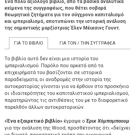
Ένα πολύ αξιόλογο βιβλίο, από τα βασικά αναλυτικά
κείμενα της συγγραφέως, που θέτει σοβαρά
θεωρητικά ζητήματα για τον σύγχρονο καπιταλισμό
και ιμπεριαλισμό, αποτυπώνει την ιστορική ανάλυση
της σημαντικής μαρξίστριας Έλεν Μέικσινς Γουντ.
ΓΙΑ ΤΟ ΒΙΒΛΙΟ
ΓΙΑ ΤΟΝ / ΤΗΝ ΣΥΓΓΡΑΦΕΑ
Το βιβλίο αυτό δεν είναι μια ιστορία του
ιμπεριαλισμού. Παρόλο που αρκετά από τα
επιχειρήματά του βασίζονται σε ιστορικά
παραδείγματα, οι αναδρομές στην ιστορία της
αυτοκρατορίας γίνονται για να έρθουν στο προσκήνιο
οι ιδιαιτερότητες του καπιταλιστικού ιμπεριαλισμού,
παρατηρώντας τις αντιθέσεις του με το διαφορετικό
παρελθόν άλλων αυτοκρατορικών.
«Ένα εξαιρετικό βιβλίο»
έγραψε ο
Έρικ Χόμπσμπαουμ
για την ανάλυση της Wood, προσθέτοντας ότι «δείχνει
με δυνατό, παραστατικό τρόπο την οικονομική