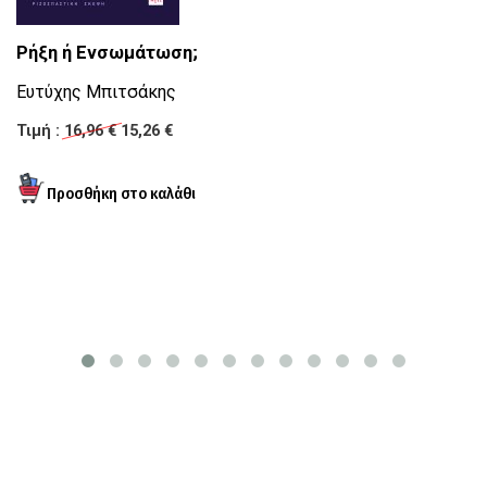
Κ
Ρήξη ή Ενσωμάτωση;
Τ
Ευτύχης Μπιτσάκης
Ν
Τιμή :
16,96 €
15,26 €
Τι