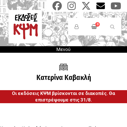
Παράκαμψη
προς
το
Anonymous
κυρίως
Users
0
περιεχόμενο
Menu
Μενού
Κατερίνα Καβακλή
Οι εκδόσεις ΚΨΜ βρίσκονται σε διακοπές. Θα
επιστρέψουμε στις 31/8.