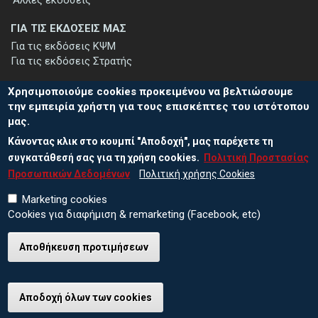
ΓΙΑ ΤΙΣ ΕΚΔΟΣΕΙΣ ΜΑΣ
Για τις εκδόσεις ΚΨΜ
Για τις εκδόσεις Στρατής
Χρησιμοποιούμε cookies προκειμένου να βελτιώσουμε
την εμπειρία χρήστη για τους επισκέπτες του ιστότοπου
μας.
ΕΓΓΡΑΦΗ ΣΤΟ ΕΝΗΜΕΡΩΤΙΚΟ ΔΕΛΤΙΟ
Κάνοντας κλικ στο κουμπί "Αποδοχή", μας παρέχετε τη
Μείνετε ενημερωμένοι για τις νέες εκδόσεις μας και τις εκδηλώσεις
μας - εγγραφείτε στο ενημερωτικό μας δελτίο.
συγκατάθεσή σας για τη χρήση cookies.
Πολιτική Προστασίας
Προσωπικών Δεδομένων
Πολιτική χρήσης Cookies
Marketing cookies
Cookies για διαφήμιση & remarketing (Facebook, etc)
Αποθήκευση προτιμήσεων
© 2026 ΕΚΔΟΣΕΙΣ ΚΨΜ
Πολιτική Προστασίας Προσωπικών Δεδομένων
Πολιτική χρήσης Cookies
Αποδοχή όλων των cookies
Ανάκληση συγκατάθεσης