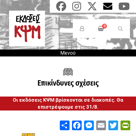
Παράκαμψη
προς
το
Anonymous
κυρίως
Users
0
περιεχόμενο
Menu
Μενού
Επικίνδυνες σχέσεις
Οι εκδόσεις ΚΨΜ βρίσκονται σε διακοπές. Θα
επιστρέψουμε στις 31/8.
Share
Facebook
Messenge
Email
Twit
P