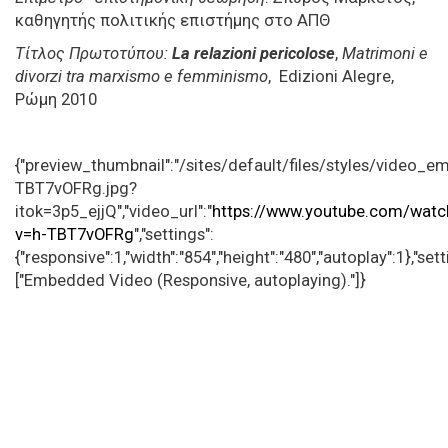
καθηγητής πολιτικής επιστήμης στο ΑΠΘ
Τίτλος Πρωτοτύπου:
La relazioni pericolose
,
Matrimoni e
divorzi tra marxismo e femminismo
, Edizioni Alegre,
Ρώμη 2010
{"preview_thumbnail":"/sites/default/files/styles/video
TBT7vOFRg.jpg?
itok=3p5_ejjQ","video_url":"
https://www.youtube.com/watc
v=h-TBT7vOFRg
","settings":
{"responsive":1,"width":"854","height":"480","autoplay":1},"s
["Embedded Video (Responsive, autoplaying)."]}