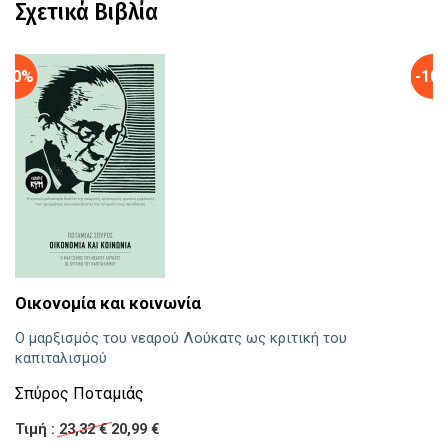
Σχετικά Βιβλία
-10%
-10
Μ
Οικονομία και κοινωνία
Ν
Ο μαρξισμός του νεαρού Λούκατς ως κριτική του
καπιταλισμού
Τι
Σπύρος Ποταμιάς
Τιμή :
23,32 €
20,99 €