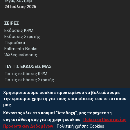
«Εγώ, Χοντρή»
24 Ιούλιος 2026
ΣΕΙΡΕΣ
Εκδόσεις ΚΨΜ
Εκδόσεις Στρατής
Περιοδικά
Fallimento Books
'Αλλες εκδόσεις
ΓΙΑ ΤΙΣ ΕΚΔΟΣΕΙΣ ΜΑΣ
Για τις εκδόσεις ΚΨΜ
Για τις εκδόσεις Στρατής
Χρησιμοποιούμε cookies προκειμένου να βελτιώσουμε
την εμπειρία χρήστη για τους επισκέπτες του ιστότοπου
μας.
ΕΓΓΡΑΦΗ ΣΤΟ ΕΝΗΜΕΡΩΤΙΚΟ ΔΕΛΤΙΟ
Κάνοντας κλικ στο κουμπί "Αποδοχή", μας παρέχετε τη
Μείνετε ενημερωμένοι για τις νέες εκδόσεις μας και τις εκδηλώσεις
μας - εγγραφείτε στο ενημερωτικό μας δελτίο.
συγκατάθεσή σας για τη χρήση cookies.
Πολιτική Προστασίας
Προσωπικών Δεδομένων
Πολιτική χρήσης Cookies