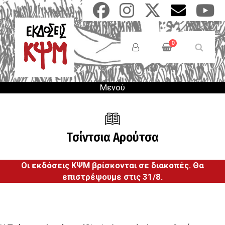
Παράκαμψη
προς
το
Anonymous
κυρίως
Users
0
περιεχόμενο
Menu
Μενού
Τσίντσια Αρούτσα
Οι εκδόσεις ΚΨΜ βρίσκονται σε διακοπές. Θα
επιστρέψουμε στις 31/8.