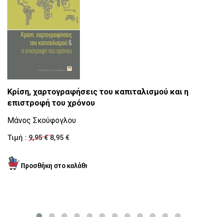
Η
Κρίση, χαρτογραφήσεις του καπιταλισμού και η
επιστροφή του χρόνου
Ο 
Μάνος Σκούφογλου
Θ
Τιμή :
9,95 €
8,95 €
Τι