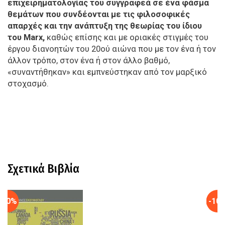
επιχειρηματολογίας του συγγραφεά σε ένα φάσμα
θεμάτων που συνδέονται με τις φιλοσοφικές
απαρχές και την ανάπτυξη της θεωρίας του ίδιου
του Marx,
καθώς επίσης και με οριακές στιγμές του
έργου διανοητών του 20ού αιώνα που με τον ένα ή τον
άλλον τρόπο, στον ένα ή στον άλλο βαθμό,
«συναντήθηκαν» και εμπνεύστηκαν από τον μαρξικό
στοχασμό.
Σχετικά Βιβλία
-10%
-10