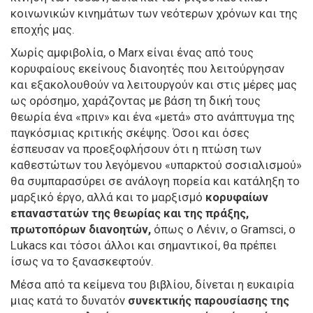
κοινωνικών κινημάτων των νεότερων χρόνων και της
εποχής μας.
Χωρίς αμφιβολία, ο Marx είναι ένας από τους
κορυφαίους εκείνους διανοητές που λειτούργησαν
και εξακολουθούν να λειτουργούν και στις μέρες μας
ως ορόσημο, χαράζοντας με βάση τη δική τους
θεωρία ένα «πριν» και ένα «μετά» στο ανάπτυγμα της
παγκόσμιας κριτικής σκέψης. Όσοι και όσες
έσπευσαν να προεξοφλήσουν ότι η πτώση των
καθεστώτων του λεγόμενου «υπαρκτού σοσιαλισμού»
θα συμπαρασύρει σε ανάλογη πορεία και κατάληξη το
μαρξικό έργο, αλλά και το μαρξισμό
κορυφαίων
επαναστατών της θεωρίας και της πράξης,
πρωτοπόρων διανοητών,
όπως ο Λένιν, ο Gramsci, ο
Lukacs και τόσοι άλλοι και σημαντικοί, θα πρέπει
ίσως να το ξανασκεφτούν.
Μέσα από τα κείμενα του βιβλίου, δίνεται η ευκαιρία
μιας κατά το δυνατόν
συνεκτικής παρουσίασης της