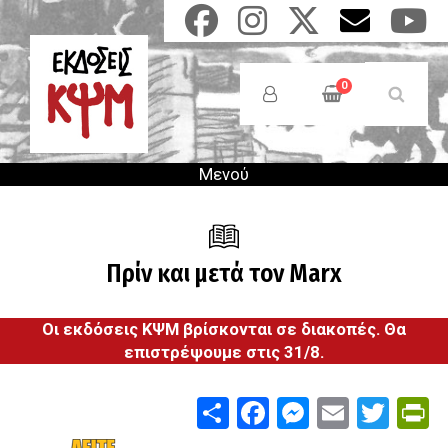
Παράκαμψη
προς
το
Anonymous
κυρίως
Users
0
περιεχόμενο
Menu
Μενού
Πρίν και μετά τον Marx
Οι εκδόσεις ΚΨΜ βρίσκονται σε διακοπές. Θα
επιστρέψουμε στις 31/8.
Share
Facebook
Messenge
Email
Twit
P