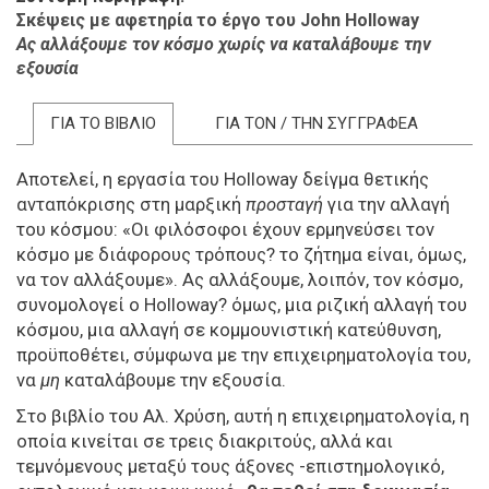
Σκέψεις με αφετηρία το έργο του
John
Holloway
Ας αλλάξουμε τον κόσμο χωρίς να καταλάβουμε την
εξουσία
ΓΙΑ ΤΟ ΒΙΒΛΙΟ
ΓΙΑ ΤΟΝ / ΤΗΝ ΣΥΓΓΡΑΦΕΑ
Αποτελεί, η εργασία του Holloway δείγμα θετικής
ανταπόκρισης στη μαρξική
προσταγή
για την αλλαγή
του κόσμου: «Οι φιλόσοφοι έχουν ερμηνεύσει τον
κόσμο με διάφορους τρόπους? το ζήτημα είναι, όμως,
να τον αλλάξουμε». Ας αλλάξουμε, λοιπόν, τον κόσμο,
συνομολογεί ο Holloway? όμως, μια ριζική αλλαγή του
κόσμου, μια αλλαγή σε κομμουνιστική κατεύθυνση,
προϋποθέτει, σύμφωνα με την επιχειρηματολογία του,
να
μη
καταλάβουμε την εξουσία.
Στο βιβλίο του Αλ. Χρύση, αυτή η επιχειρηματολογία, η
οποία κινείται σε τρεις διακριτούς, αλλά και
τεμνόμενους μεταξύ τους άξονες -επιστημολογικό,