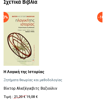
Σχετικά Βιβλία
-10%
-10
Η Λογική της Ιστορίας
Σ
γ
Ζητήματα θεωρίας και μεθοδολογίας
κα
Βίκτορ Αλεξέγιεβιτς Βαζιούλιν
νε
Τιμή :
21,20 €
19,08 €
Γ