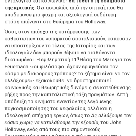
οντολογικό και κοινωνικό-
θα τεθεί στη δοκιμασία
της κριτικής.
Όχι ασφαλώς από την οπτική, που θα
υποδείκνυε μια ψυχρή και αξιολογικά ουδέτερη
στάση απέναντι στο θεώρημα του Holloway.
Όσοι, στον απόηχο της κατάρρευσης των
καθεστώτων του «υπαρκτού σοσιαλισμού», έσπευσαν
να υποστηρίξουν το τέλος της Ιστορίας και των
ιδεολογιών δεν μπορούν βέβαια να αισθάνονται
η
δικαιωμένοι. Η εμβληματική 11
θέση του Marx για τον
Feuerbach -«οι φιλόσοφοι έχουν ερμηνεύσει τον
κόσμο με διάφορους τρόπους? το ζήτημα είναι να τον
αλλάξουμε»- εξακολουθεί να δραστηριοποιεί
κοινωνικές και θεωρητικές δυνάμεις σε κατεύθυνσης
ρήξης προς την καπιταλιστική τάξη πραγμάτων. Απτή
απόδειξη τα κινήματα εναντίον της λεγόμενης
παγκοσμιοποίησης του κεφαλαίου, αλλά και η
ιδεολογική απήχηση έργων, όπως το
Ας αλλάξουμε τον
κόσμο χωρίς να καταλάβουμε την εξουσία
, του John
Holloway, ενός από τους πιο σημαντικούς