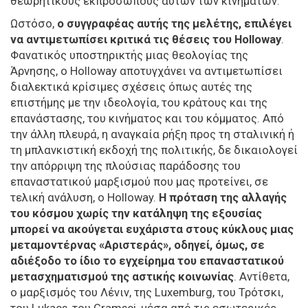
θεωρητικούς εκπροσώπους αυτών των κινημάτων.
Ωστόσο,
ο συγγραφέας αυτής της μελέτης, επιλέγει
να αντιμετωπίσει κριτικά τις θέσεις του Holloway
.
Φανατικός υποστηρικτής μιας θεολογίας της
Άρνησης, ο Holloway αποτυγχάνει να αντιμετωπίσει
διαλεκτικά κρίσιμες σχέσεις όπως αυτές της
επιστήμης με την ιδεολογία, του κράτους και της
επανάστασης, του κινήματος και του κόμματος. Από
την άλλη πλευρά, η αναγκαία ρήξη προς τη σταλινική ή
τη μπλανκιστική εκδοχή της πολιτικής, δε δικαιολογεί
την απόρριψη της πλούσιας παράδοσης του
επαναστατικού μαρξισμού που μας προτείνει, σε
τελική ανάλυση, ο Holloway.
Η πρόταση της αλλαγής
του κόσμου χωρίς την κατάληψη της εξουσίας
μπορεί να ακούγεται ευχάριστα στους κύκλους μιας
μεταμοντέρνας «Αριστεράς», οδηγεί, όμως, σε
αδιέξοδο το ίδιο το εγχείρημα του επαναστατικού
μετασχηματισμού της αστικής κοινωνίας
. Αντίθετα,
ο μαρξισμός του Λένιν, της Luxemburg, του Τρότσκι,