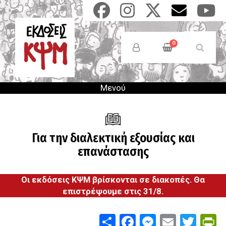
Παράκαμψη
προς
το
Anonymous
κυρίως
Users
0
περιεχόμενο
Menu
Μενού
Για την διαλεκτική εξουσίας και
επανάστασης
Οι εκδόσεις ΚΨΜ βρίσκονται σε διακοπές. Θα
επιστρέψουμε στις 31/8.
Share
Facebook
Messenge
Email
Twit
P