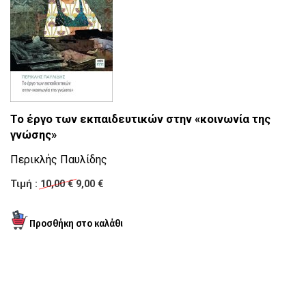
Το έργο των εκπαιδευτικών στην «κοινωνία της
Α
γνώσης»
Η
Περικλής Παυλίδης
Ε
Τιμή :
10,00 €
9,00 €
Τι