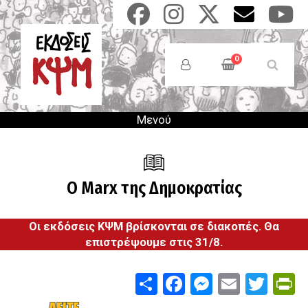
Παράκαμψη
προς
το
Anonymous
κυρίως
Users
0
περιεχόμενο
Menu
Μενού
Ο Μarx της Δημοκρατίας
Οι εκδόσεις ΚΨΜ βρίσκονται σε διακοπές. Θα
επιστρέψουμε στις 31/8.
Share
Facebook
Messenge
Email
Twit
P