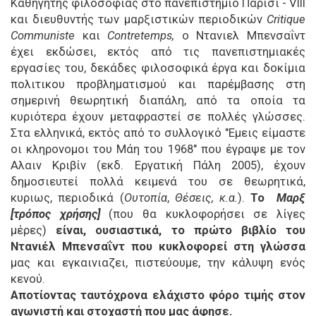
Καθηγητής φιλοσοφίας στο πανεπιστήμιο Παρίσι - VIII
και διευθυντής των μαρξιστικών περιοδικών
Critique
Communiste
και
Contretemps,
ο Ντανιελ Μπενσαΐντ
έχει εκδώσει, εκτός από τις πανεπιστημιακές
εργασίες του, δεκάδες φιλοσοφικά έργα και δοκίμια
πολιτικου προβληματισμού και παρέμβασης στη
σημερινή θεωρητική διαπάλη, από τα οποία τα
κυριότερα έχουν μεταφραστεί σε πολλές γλώσσες.
Στα ελληνικά, εκτός από το συλλογικό "Εμεις είμαστε
οι κληρονομοι του Μάη του 1968" που έγραψε με τον
Αλαιν Κριβίν (εκδ. Εργατική Πάλη 2005), έχουν
δημοσιευτεί πολλά κειμενά του σε θεωρητικά,
κυριως, περιοδικά (
Ουτοπία
,
Θέσεις, κ.α.
).
Το
Μαρξ
[τρόπος χρήσης]
(που θα κυκλοφορήσει σε λίγες
μέρες)
είναι, ουσιαστικά, το πρώτο βιβλίο του
Ντανιέλ Μπενσαΐντ που κυκλοφορεί στη γλώσσα
μας και εγκαινιαζει, πιστεύουμε, την κάλυψη ενός
κενού.
Αποτίοντας ταυτόχρονα ελάχιστο φόρο τιμής στον
αγωνιστή και στοχαστή που μας άφησε.