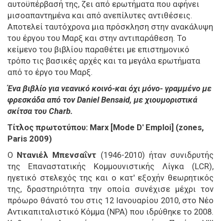
αυτοϋπέρβασή της, ζει από ερωτήματα που αφήνει
μισοαπαντημένα και από ανεπίλυτες αντιθέσεις.
Αποτελεί ταυτόχρονα μια πρόσκληση στην ανακάλυψη
του έργου του Μαρξ και στην αντιπαράθεση. Το
κείμενο του βιβλίου παραθέτει με επιστημονικό
τρόπο τις βασικές αρχές και τα μεγάλα ερωτήματα
από το έργο του Μαρξ.
Ένα βιβλίο για νεανικό κοινό-και όχι μόνο- γραμμένο με
φρεσκάδα από τον Daniel Bensaid, με χιουμοριστικά
σκίτσα του Charb.
Τίτλος πρωτοτύπου: Marx [Mode D' Emploi] (zones,
Paris 2009)
Ο
Ντανιέλ Μπενσαΐντ
(1946-2010) ήταν συνιδρυτής
της Επαναστατικής Κομμουνιστικής Λίγκα (LCR),
ηγετικό στελεχός της και ο κατ' εξοχήν θεωρητικός
της, δραστηριότητα την οποία συνέχισε μέχρι τον
πρόωρο θάνατό του στις 12 Ιανουαρίου 2010, στο Νέο
Αντικαπιταλιστικό Κόμμα (NPA) που ιδρύθηκε το 2008.