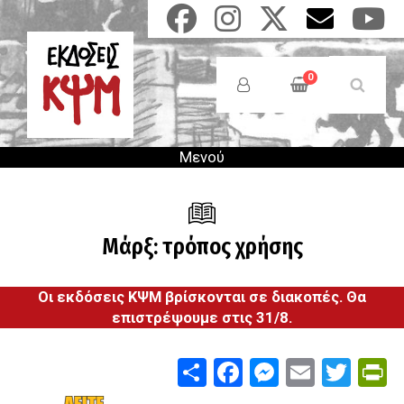
Παράκαμψη
προς
το
Anonymous
κυρίως
Users
0
περιεχόμενο
Menu
Μενού
Μάρξ: τρόπος χρήσης
Οι εκδόσεις ΚΨΜ βρίσκονται σε διακοπές. Θα
επιστρέψουμε στις 31/8.
Share
Facebook
Messenge
Email
Twit
P