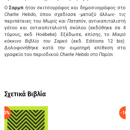
Ο
Σαρμπ
ήταν σκιτσογράφος και δημοσιογράφος στο
Charlie Hebdo
, όπου σχεδίασε -μεταξύ άλλων- τις
περιπέτειες του
Μωρίς και Παταπόν
, αντικαπιταλιστή
γάτου και αντικαπιταλιστή σκύλου (εκδόθηκε σε 4
τόμους, εκδ. Hoëbeke). Εξέδωσε, επίσης, το
Μικρό
κόκκινο Βιβλίο του Σαρκό
(εκδ. Editions 12 bis).
Δολοφονήθηκε κατά την αιματηρή επίθεση στα
γραφεία του περιοδικού
Charlie Hebdo στο Παρίσι.
Σχετικά Βιβλία
-10%
-10