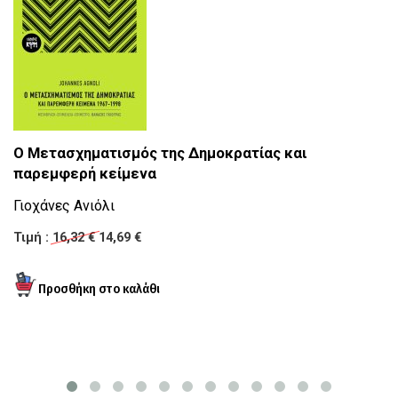
Η
Ο Μετασχηματισμός της Δημοκρατίας και
παρεμφερή κείμενα
Γν
Με
Γιοχάνες Ανιόλι
Θ
Τιμή :
16,32 €
14,69 €
Τι