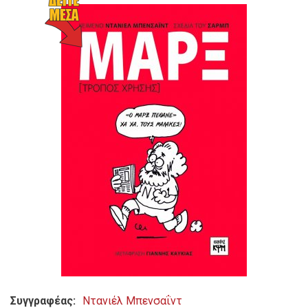
Συγγραφέας
Ντανιέλ Μπενσαΐντ