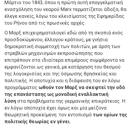
Μάρτιο του 1843, όπου η πρώτη αυτή επαγγελματική
ενασχόληση του νεαρού Marx τερματίζεται άδοξα, θα
έλεγε κανείς, λόγω του κλεισίματος της Εφημερίδας
του Ρήνου από τις πρωσικές αρχές.
Ο Μαρξ επιχειρηματολογεί εδώ από τη σκοπιά ενός
προσδοκώμενου, έλλογου κράτους, με γνήσια
δημοκρατική συμμετοχή των πολιτών, με άρση των
στρεβλών μηχανισμών εκπροσώπησης που
επιτρέπουν στα ιδιαίτερα επιμέρους συμφέροντα να
εμφανίζονται ως γενικά, με κατάργηση του θεσμού
της λογοκρισίας και της όσμωσης θρησκείας και
πολιτικής. Η αποτυχία και η διάψευση του εν λόγω
προγράμματος
ωθούν τον Μαρξ να σκεφτεί την οδό
της επανάστασης ως μοναδική εναλλακτική
λύση
στα προβλήματα της γερμανικής επικράτειας. Η
εν λόγω αποτυχία έχει όμως και μία μείζονα
θεωρητική προκείμενη: τον εντοπισμό
των ορίων της
πολιτικής θεωρίας εν γένει.