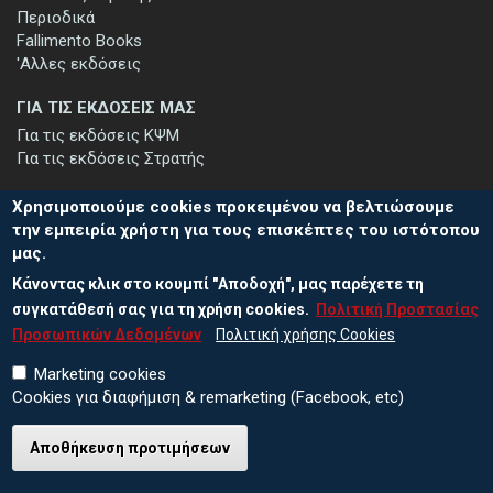
Περιοδικά
Fallimento Books
'Αλλες εκδόσεις
ΓΙΑ ΤΙΣ ΕΚΔΟΣΕΙΣ ΜΑΣ
Για τις εκδόσεις ΚΨΜ
Για τις εκδόσεις Στρατής
Χρησιμοποιούμε cookies προκειμένου να βελτιώσουμε
την εμπειρία χρήστη για τους επισκέπτες του ιστότοπου
μας.
ΕΓΓΡΑΦΗ ΣΤΟ ΕΝΗΜΕΡΩΤΙΚΟ ΔΕΛΤΙΟ
Κάνοντας κλικ στο κουμπί "Αποδοχή", μας παρέχετε τη
Μείνετε ενημερωμένοι για τις νέες εκδόσεις μας και τις εκδηλώσεις
μας - εγγραφείτε στο ενημερωτικό μας δελτίο.
συγκατάθεσή σας για τη χρήση cookies.
Πολιτική Προστασίας
Προσωπικών Δεδομένων
Πολιτική χρήσης Cookies
Marketing cookies
Cookies για διαφήμιση & remarketing (Facebook, etc)
Αποθήκευση προτιμήσεων
© 2026 ΕΚΔΟΣΕΙΣ ΚΨΜ
Πολιτική Προστασίας Προσωπικών Δεδομένων