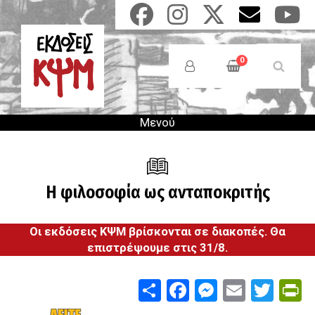
Παράκαμψη
προς
το
Anonymous
κυρίως
Users
0
περιεχόμενο
Menu
Μενού
Η φιλοσοφία ως ανταποκριτής
Οι εκδόσεις ΚΨΜ βρίσκονται σε διακοπές. Θα
επιστρέψουμε στις 31/8.
Share
Facebook
Messenge
Email
Twit
P