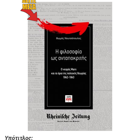
Υπότιτλος