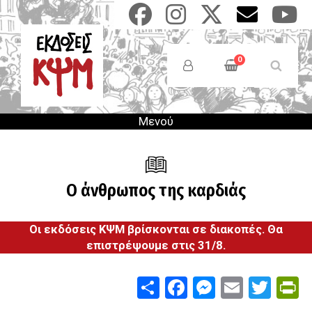
Παράκαμψη
προς
το
Anonymous
κυρίως
Users
0
περιεχόμενο
Menu
Μενού
Ο άνθρωπος της καρδιάς
Οι εκδόσεις ΚΨΜ βρίσκονται σε διακοπές. Θα
επιστρέψουμε στις 31/8.
Share
Facebook
Messenge
Email
Twit
P