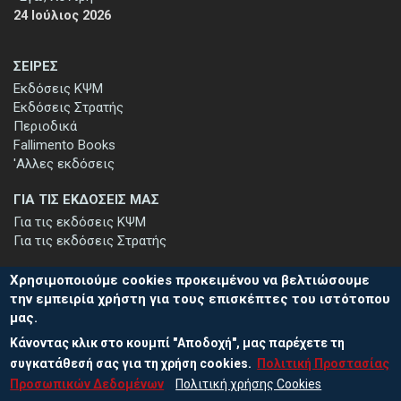
24 Ιούλιος 2026
ΣΕΙΡΕΣ
Εκδόσεις ΚΨΜ
Εκδόσεις Στρατής
Περιοδικά
Fallimento Books
'Αλλες εκδόσεις
ΓΙΑ ΤΙΣ ΕΚΔΟΣΕΙΣ ΜΑΣ
Για τις εκδόσεις ΚΨΜ
Για τις εκδόσεις Στρατής
Χρησιμοποιούμε cookies προκειμένου να βελτιώσουμε
την εμπειρία χρήστη για τους επισκέπτες του ιστότοπου
μας.
ΕΓΓΡΑΦΗ ΣΤΟ ΕΝΗΜΕΡΩΤΙΚΟ ΔΕΛΤΙΟ
Κάνοντας κλικ στο κουμπί "Αποδοχή", μας παρέχετε τη
Μείνετε ενημερωμένοι για τις νέες εκδόσεις μας και τις εκδηλώσεις
μας - εγγραφείτε στο ενημερωτικό μας δελτίο.
συγκατάθεσή σας για τη χρήση cookies.
Πολιτική Προστασίας
Προσωπικών Δεδομένων
Πολιτική χρήσης Cookies