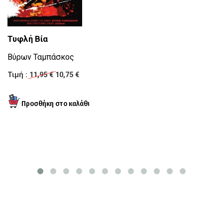
Τυφλή Βία
Ν
Βύρων Ταμπάσκος
Κ
Τιμή :
11,95 €
10,75 €
Τι