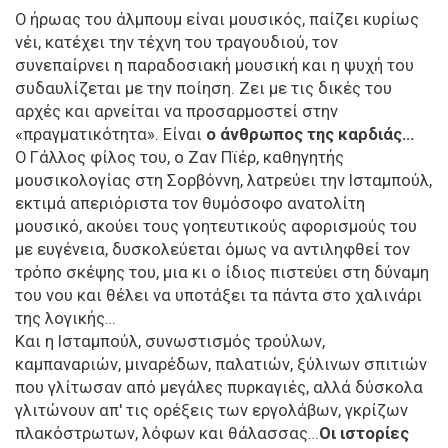
Ο ήρωας του άλμπουμ είναι μουσικός, παίζει κυρίως
νέι, κατέχει την τέχνη του τραγουδιού, τον
συνεπαίρνει η παραδοσιακή μουσική και η ψυχή του
συδαυλίζεται με την ποίηση. Ζει με τις δικές του
αρχές και αρνείται να προσαρμοστεί στην
«πραγματικότητα». Είναι
ο άνθρωπος της καρδιάς...
Ο Γάλλος φίλος του, ο Ζαν Πϊέρ, καθηγητής
μουσικολογίας στη Σορβόννη, λατρεύει την Ισταμπούλ,
εκτιμά απεριόριστα τον θυμόσοφο ανατολίτη
μουσικό, ακούει τους γοητευτικούς αφορισμούς του
με ευγένεια, δυσκολεύεται όμως να αντιληφθεί τον
τρόπο σκέψης του, μια κι ο ίδιος πιστεύει στη δύναμη
του νου και θέλει να υποτάξει τα πάντα στο χαλινάρι
της λογικής…
Και η Ισταμπούλ, συνωστισμός τρούλων,
καμπαναριών, μιναρέδων, παλατιών, ξύλινων σπιτιών
που γλίτωσαν από μεγάλες πυρκαγιές, αλλά δύσκολα
γλιτώνουν απ' τις ορέξεις των εργολάβων, γκρίζων
πλακόστρωτων, λόφων και θάλασσας…
Οι ιστορίες