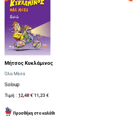
C
Μήτσος Κυκλάμινος
Μ
Όλα Μέσα
Τι
Soloup
Τιμή :
12,48 €
11,23 €