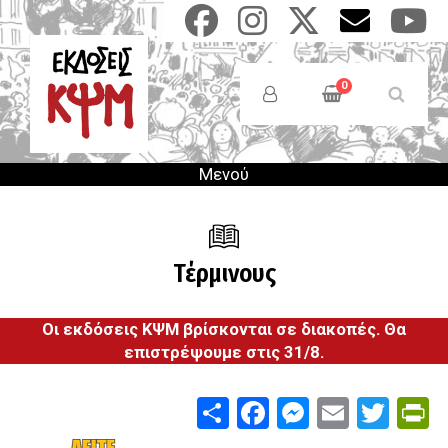
Παράκαμψη
προς
το
Anonymous
κυρίως
Users
0
περιεχόμενο
Menu
Μενού
Τέρμινους
Οι εκδόσεις ΚΨΜ βρίσκονται σε διακοπές. Θα
επιστρέψουμε στις 31/8.
Share
Facebook
Messenge
Email
Twit
P