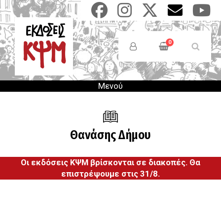
Παράκαμψη
προς
το
Anonymous
κυρίως
Users
0
περιεχόμενο
Menu
Μενού
Θανάσης Δήμου
Οι εκδόσεις ΚΨΜ βρίσκονται σε διακοπές. Θα
επιστρέψουμε στις 31/8.