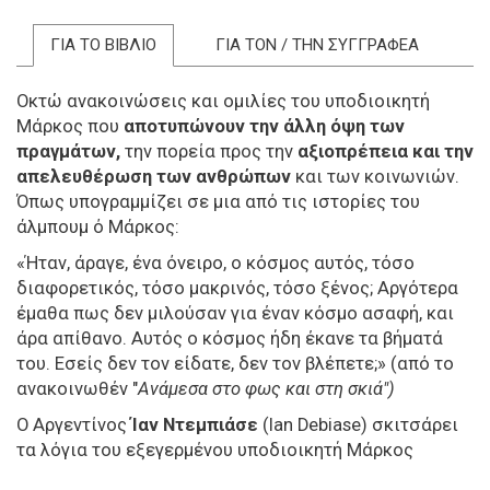
ΓΙΑ ΤΟ ΒΙΒΛΙΟ
ΓΙΑ ΤΟΝ / ΤΗΝ ΣΥΓΓΡΑΦΕΑ
Οκτώ ανακοινώσεις και ομιλίες του υποδιοικητή
Μάρκος που
αποτυπώνουν την άλλη όψη των
πραγμάτων,
την πορεία προς την
αξιοπρέπεια και την
απελευθέρωση των ανθρώπων
και των κοινωνιών.
Όπως υπογραμμίζει σε μια από τις ιστορίες του
άλμπουμ ό Μάρκος:
«Ήταν, άραγε, ένα όνειρο, ο κόσμος αυτός, τόσο
διαφορετικός, τόσο μακρινός, τόσο ξένος; Αργότερα
έμαθα πως δεν μιλούσαν για έναν κόσμο ασαφή, και
άρα απίθανο. Αυτός ο κόσμος ήδη έκανε τα βήματά
του. Εσείς δεν τον είδατε, δεν τον βλέπετε;» (από το
ανακοινωθέν "
Ανάμεσα στο φως και στη σκιά")
Ο Αργεντίνος
Ίαν Ντεμπιάσε
(Ian Debiase) σκιτσάρει
τα λόγια του εξεγερμένου υποδιοικητή Μάρκος