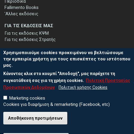
Περιοδικά
Fallimento Books
'Αλλες εκδόσεις
ΓΙΑ ΤΙΣ ΕΚΔΟΣΕΙΣ ΜΑΣ
Για τις εκδόσεις ΚΨΜ
Για τις εκδόσεις Στρατής
Χρησιμοποιούμε cookies προκειμένου να βελτιώσουμε
την εμπειρία χρήστη για τους επισκέπτες του ιστότοπου
μας.
ΕΓΓΡΑΦΗ ΣΤΟ ΕΝΗΜΕΡΩΤΙΚΟ ΔΕΛΤΙΟ
Κάνοντας κλικ στο κουμπί "Αποδοχή", μας παρέχετε τη
Μείνετε ενημερωμένοι για τις νέες εκδόσεις μας και τις εκδηλώσεις
μας - εγγραφείτε στο ενημερωτικό μας δελτίο.
συγκατάθεσή σας για τη χρήση cookies.
Πολιτική Προστασίας
Προσωπικών Δεδομένων
Πολιτική χρήσης Cookies
Marketing cookies
Cookies για διαφήμιση & remarketing (Facebook, etc)
Αποθήκευση προτιμήσεων
© 2026 ΕΚΔΟΣΕΙΣ ΚΨΜ
Πολιτική Προστασίας Προσωπικών Δεδομένων