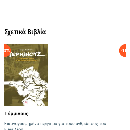
Σχετικά Βιβλία
-10%
-10
Ο
Γ
Τι
Τέρμινους
Εικονογραφημένο αφήγημα για τους ανθρώπους του
Εμφυλίου