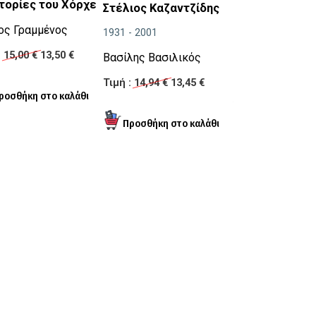
στορίες του Χόρχε
Με αφορμή τη
Στέλιος Καζαντζίδης
Columbia
ος Γραμμένος
1931 - 2001
Η βιομηχανία της
:
15,00 €
13,50 €
Βασίλης Βασιλικός
δισκογραφίας στ
κατά τον 20ό αιώ
Τιμή :
14,94 €
13,45 €
Δημήτρης Φεργ
Τιμή :
26,00 €
23,