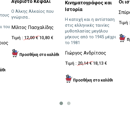
Αγύριστο Κεφάλι
Οι ι
Κινηματογράφος και
Ιστορία
Ο Άλκης Αλκαίος που
Σπύρ
στους
γνώρισα...
Η κατοχή και η αντίσταση
Τιμή 
στις ελληνικές ταινίες
ι του
Μίλτος Πασχαλίδης
μυθοπλασίας μεγάλου
μήκους από το 1945 μέχρι
Τιμή :
12,00 €
10,80 €
ριος
το 1981
Γιώργος Ανδρίτσος
Τιμή :
20,14 €
18,13 €