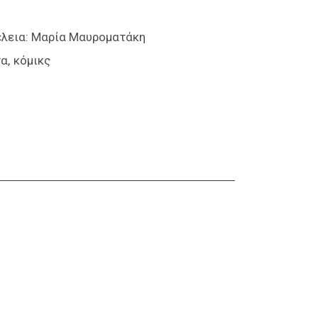
έλεια: Μαρία Μαυροματάκη
να
κόμικς