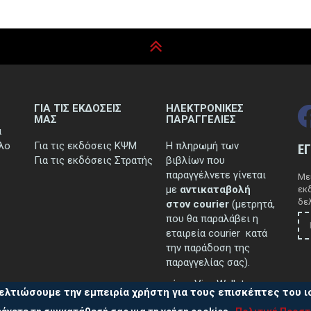
ΓΙΑ ΤΙΣ ΕΚΔΟΣΕΙΣ
ΗΛΕΚΤΡΟΝΙΚΕΣ
ΜΑΣ
ΠΑΡΑΓΓΕΛΙΕΣ
ά
τλο
Για τις εκδόσεις ΚΨΜ
Η πληρωμή των
Ε
Για τις εκδόσεις Στρατής
βιβλίων που
παραγγέλνετε γίνεται
Μεί
με
αντικαταβολή
εκ
δελ
στον courier
(μετρητά,
που θα παραλάβει η
εταιρεία courier κατά
την παράδοση της
παραγγελίας σας).
μέσω Viva Wallet.
ελτιώσουμε την εμπειρία χρήστη για τους επισκέπτες του 