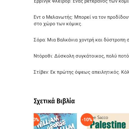
Έρβινγκ Φλέιβορ: Ένας βετεράνος των κόμι
Εντ ο Μελανωτής: Μπορεί να τον προδίδουν
στο χώρο των κόμικς.
Σόρα: Μια Βαλκάνια χοντρή και δύστροπη 
Ντόροθι: Δύσκολη συγκάτοικος, πολύ ποτό
Στίβεν: Εκ πρώτης όψεως απειλητικός. Κόλ
Σχετικά Βιβλία
-10%
-10%