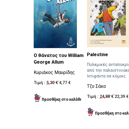
Palestine
Ο θάνατος του William
George Allum
Πολεμικές ανταποκρί
από την παλαιστινιακ
Κυριάκος Μαυρίδης
Ιντιφάντα σε κόμικς
Τιμή :
5,30 €
4,77 €
Τζο Σάκο
Τιμή :
24,88 €
22,39 €