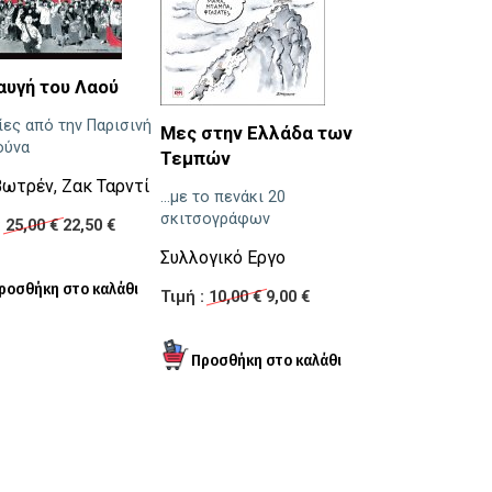
Πειρασμοί 2
αυγή του Λαού
...θύελλες
ίες από την Παρισινή
Μες στην Ελλάδα των
ούνα
Τεμπών
Soloup
Βωτρέν
,
Ζακ Ταρντί
...με το πενάκι 20
Τιμή :
7,26 €
6,53
σκιτσογράφων
:
25,00 €
22,50 €
Συλλογικό Εργο
Τιμή :
10,00 €
9,00 €