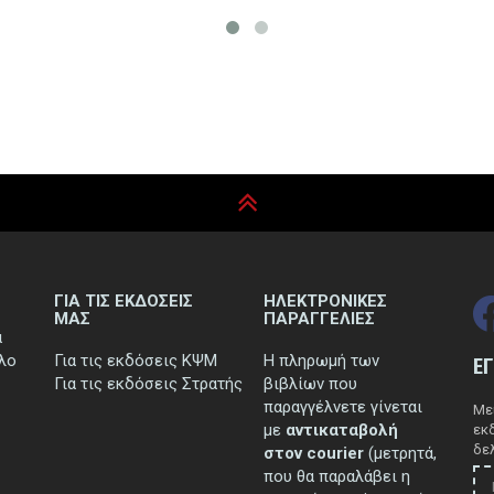
ΓΙΑ ΤΙΣ ΕΚΔΟΣΕΙΣ
ΗΛΕΚΤΡΟΝΙΚΕΣ
ΜΑΣ
ΠΑΡΑΓΓΕΛΙΕΣ
ά
τλο
Για τις εκδόσεις ΚΨΜ
Η πληρωμή των
Ε
Για τις εκδόσεις Στρατής
βιβλίων που
παραγγέλνετε γίνεται
Μεί
με
αντικαταβολή
εκ
δελ
στον courier
(μετρητά,
που θα παραλάβει η