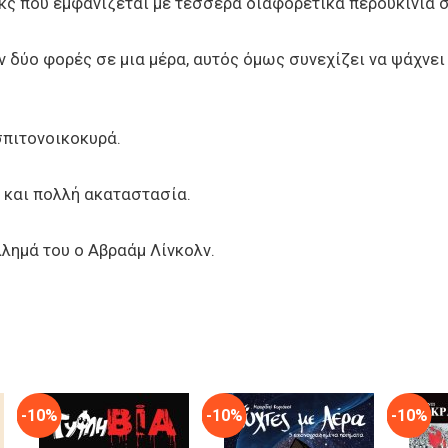
κς που εμφανίζεται με τέσσερα διαφορετικά περουκίνια σε
 δύο φορές σε μια μέρα, αυτός όμως συνεχίζει να ψάχνει 
σπιτονοικοκυρά.
 και πολλή ακαταστασία.
λημά του ο Αβραάμ Λίνκολν.
-10%
-10%
-10%