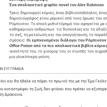
Ένα απολαυστικό graphic novel του Alex Robinson
Τρεις δημιουργοί κόμικς, ένας βιβλιοϋπάλληλος, ένα
δημοσιογράφος είναι μερικοί από τους ήρωες του α
Ρόμπινσον. Το επικό μυθιστόρημά του αφηγείται με
καθημερινών ανθρώπων: τις δυσκολίες και τα αδιέξο
το σεξ, τη ματαίωση και την απογοήτευση, το παρελ
σχέσεις.
Οι εμπνευσμένοι διάλογοι του Ρόμπινσον
Office
Poison
από τα πιο απολαυστικά βιβλία κόμικ
ικανότητά του, το χιούμορ του, οι σιωπές του αιχ
μια γλυκόπικρη γεύση…
ΤΗΝ ΣΥΓΓΡΑΦΕΑ
άνι και θα ήθελε να πάρει το πρωινό της με την Έμα Γκόλν
ου καταστρέφει τη ζωή, δεν φτάνει που πρέπει να εξυπηρε
 τη Δράκαινα.