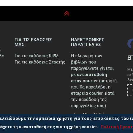
ΓΙΑ ΤΙΣ ΕΚΔΟΣΕΙΣ
ΗΛΕΚΤΡΟΝΙΚΕΣ
ΜΑΣ
ΠΑΡΑΓΓΕΛΙΕΣ
ά
τλο
Για τις εκδόσεις ΚΨΜ
Η πληρωμή των
Ε
Για τις εκδόσεις Στρατής
βιβλίων που
παραγγέλνετε γίνεται
Μεί
με
αντικαταβολή
εκ
δελ
στον courier
(μετρητά,
που θα παραλάβει η
εταιρεία courier κατά
την παράδοση της
παραγγελίας σας).
μέσω Viva Wallet.
ελτιώσουμε την εμπειρία χρήστη για τους επισκέπτες του 
έχετε τη συγκατάθεσή σας για τη χρήση cookies.
Πολιτική Προσ
..περισσότερα