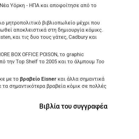
 Νέα Υόρκη - ΗΠΑ και αποφοίτησε από το
λο μητροπολιτικό βιβλιοπωλείο μέχρι που
ωθεί αποκλειστικά στη δημιουργία κόμικς.
isten
, και τις δυο τους γάτες,
Cadbury
και
ORE
BOX
OFFICE
POISON,
το
graphic
πό την
Top
Shelf
το 2005 και το άλμπουμ
Too
κε με το
βραβείο Eisner
και άλλα σημαντικά
με τα σημαντικότερα βραβεία κόμικ σε πολλές
Βιβλία του συγγραφέα