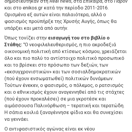
δημοσιεύτηκαν στη
Real
news
, στα
Επίκαιρα
, στο
Παρόν
και στο enikos.gr κατά την περίοδο 2011-2016.
Ορισμένα εξ αυτών είναι παλαιότερα, αλλά ο
φασισμός προϋπήρξε της Χρυσής Αυγής, όπως θα
υπάρξει και μετά από αυτήν.
Όπως τονίζει στην
εισαγωγή του στο βιβλίο ο
Στάθης:
"Ο νεοφιλελευθερισμός, η πιο ακροδεξιά
οικονομική πολιτική από κτίσεως κόσμου, χρειάζεται
όλο και πιο πολύ το αντίστοιχο πολιτικό προσωπικό
και το βρίσκει στο πρόσωπο των δεξιών, των
«εκσυγχρονιστικών» και των σοσιαλδημοκρατικών
(πού έχουν ενσωματωθεί) πολιτικών δυνάμεων.
Τούτων ένεκεν, ο φασισμός, ο πόλεμος, ο ρατσισμός
και ο εθνικισμός έχουν αναγεννηθεί από τις στάχτες
(πού έχουν προκαλέσει) σε μια γκροτέσκ και
αιμάσσουσα Παλινόρθωση – τερατική και τερατώδη.
Η σάπια κοιλιά ξαναγέννησε φίδια και θα συνεχίσει
να γεννάει.
Ο αντιφασιστικός αγώνας είναι εκ νέου