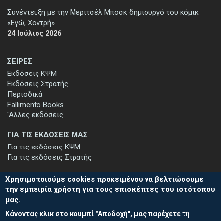
Συνέντευξη με την Μεριτσέλ Μποσκ δημιουργό του κόμικ
«Εγώ, Χοντρή»
24 Ιούλιος 2026
ΣΕΙΡΕΣ
Εκδόσεις ΚΨΜ
Εκδόσεις Στρατής
Περιοδικά
Fallimento Books
'Αλλες εκδόσεις
ΓΙΑ ΤΙΣ ΕΚΔΟΣΕΙΣ ΜΑΣ
Για τις εκδόσεις ΚΨΜ
Για τις εκδόσεις Στρατής
Χρησιμοποιούμε cookies προκειμένου να βελτιώσουμε
την εμπειρία χρήστη για τους επισκέπτες του ιστότοπου
μας.
ΕΓΓΡΑΦΗ ΣΤΟ ΕΝΗΜΕΡΩΤΙΚΟ ΔΕΛΤΙΟ
Κάνοντας κλικ στο κουμπί "Αποδοχή", μας παρέχετε τη
Μείνετε ενημερωμένοι για τις νέες εκδόσεις μας και τις εκδηλώσεις