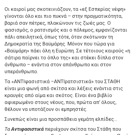
Οι καιροί μας σκοτεινιάζουν, τα «εξ Εσπερίας νέφη»
γίνονται όλο και πιο πυκνά – στην πραγματικότητα,
βαριά σαν πέτρες, πλακώνουν τις ζωές μας. Ο
φασισμός, ο ρατσισμός και ο πόλεμος, εμφανίζονται
πάλι απειλητικά, όπως τότε, όταν σκότωναν τη
Δημοκρατία της Βαϋμάρης. Μόνον που τώρα για
«Βαϋμάρη» πάει όλη η Ευρώπη. Σε τέτοιους καιρούς «η
σάτιρα παίρνει το όπλο της» και στέκει δίπλα στον
άνθρωπο – ενάντια στον απάνθρωπο και στον
υπεράνθρωπο.
Τα «ΑΝΤΙφασιστικά –ΑΝΤΙρατσιστικά» του ΣΤΑΘΗ
είναι μια φωνή από σκίτσα και λέξεις ενάντια στις
κραυγές από αίμα και σκότος. Είναι ένα βιβλίο
αφιερωμένο στους νέους, που, πρώτα απ’ όλους,
θέλουν να υποτάξουν οι εμπρηστές.
Συνεπώς είναι μια προσπάθεια γεμάτη ελπίδες…
Τα
Αντιφασιστικά
περιέχουν σκίτσα του Στάθη που