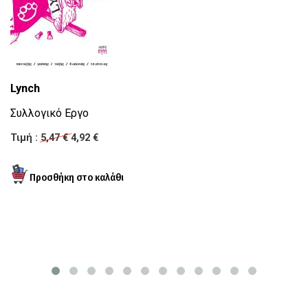
S
fl
S
Τι
Lynch
Συλλογικό Εργο
Τιμή :
5,47 €
4,92 €