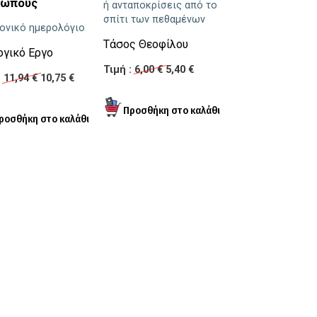
ρώπους
ή ανταποκρίσεις από το
Θεωρητική, Ερευ
σπίτι των πεθαμένων
ονικό ημερολόγιο
προσέγγιση & Πο
Τάσος Θεοφίλου
ογικό Εργο
Στράτος Γεωργ
Τιμή :
6,00 €
5,40 €
:
11,94 €
10,75 €
Τιμή :
24,88 €
22,