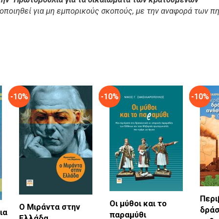
μοποιηθεί για μη εμπορικούς σκοπούς, με την αναφορά των π
-10%
-10%
-10%
Περι
Οι μύθοι και το
Ο Μιράντα στην
δράσ
ια
παραμύθι
Ελλάδα