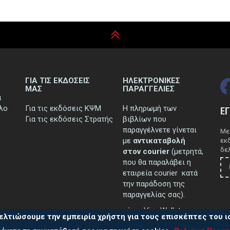
ΓΙΑ ΤΙΣ ΕΚΔΟΣΕΙΣ
ΗΛΕΚΤΡΟΝΙΚΕΣ
ΜΑΣ
ΠΑΡΑΓΓΕΛΙΕΣ
ά
τλο
Για τις εκδόσεις ΚΨΜ
Η πληρωμή των
Ε
Για τις εκδόσεις Στρατής
βιβλίων που
παραγγέλνετε γίνεται
Μεί
με
αντικαταβολή
εκ
δελ
στον courier
(μετρητά,
που θα παραλάβει η
εταιρεία courier κατά
την παράδοση της
παραγγελίας σας).
μέσω Viva Wallet.
ελτιώσουμε την εμπειρία χρήστη για τους επισκέπτες του 