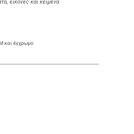
α, εικόνες και κείμενα
/Μ και έγχρωμο