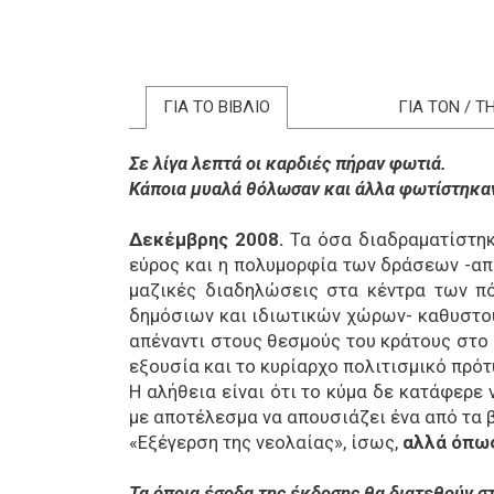
ΓΙΑ ΤΟ ΒΙΒΛΙΟ
ΓΙΑ ΤΟΝ / 
Σε λίγα λεπτά οι καρδιές πήραν φωτιά.
Κάποια μυαλά θόλωσαν και άλλα φωτίστηκαν
Δεκέμβρης 2008.
Τα όσα διαδραματίστηκα
εύρος και η πολυμορφία των δράσεων -απ
μαζικές διαδηλώσεις στα κέντρα των π
δημόσιων και ιδιωτικών χώρων- καθυστού
απέναντι στους θεσμούς του κράτους στο σ
εξουσία και το κυρίαρχο πολιτισμικό πρότ
Η αλήθεια είναι ότι το κύμα δε κατάφερε
με αποτέλεσμα να απουσιάζει ένα από τα 
«Εξέγερση της νεολαίας», ίσως,
αλλά όπως 
Τα όποια έσοδα της έκδοσης θα διατεθούν σ