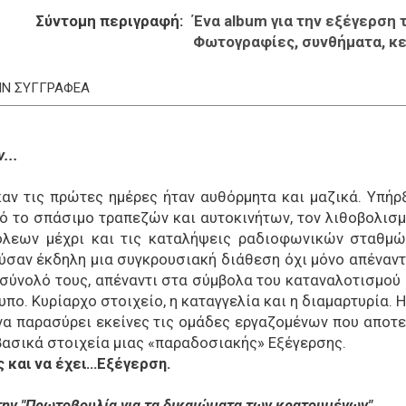
Σύντομη περιγραφή
Ένα
album
για την εξέγερση 
Φωτογραφίες, συνθήματα, κεί
ΤΗΝ ΣΥΓΓΡΑΦΕΑ
...
ν τις πρώτες ημέρες ήταν αυθόρμητα και μαζικά. Υπήρξε
ό το σπάσιμο τραπεζών και αυτοκινήτων, τον λιθοβολισμ
όλεων μέχρι και τις καταλήψεις ραδιοφωνικών σταθμών
σαν έκδηλη μια συγκρουσιακή διάθεση όχι μόνο απέναντ
ύνολό τους, απέναντι στα σύμβολα του καταναλοτισμού και
υπο. Κυρίαρχο στοιχείο, η καταγγελία και η διαμαρτυρία.
 να παρασύρει εκείνες τις ομάδες εργαζομένων που αποτελ
βασικά στοιχεία μιας «παραδοσιακής» Εξέγερσης.
και να έχει...Εξέγερση.
την "Πρωτοβουλία για τα δικαιώματα των κρατουμένων"