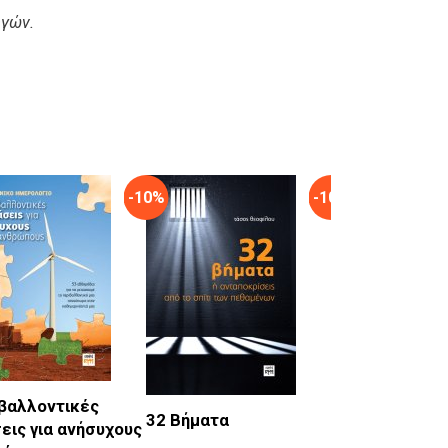
ηγών.
-10%
-10%
βαλλοντικές
32 Βήματα
εις για ανήσυχους
Παρέκκλιση Α