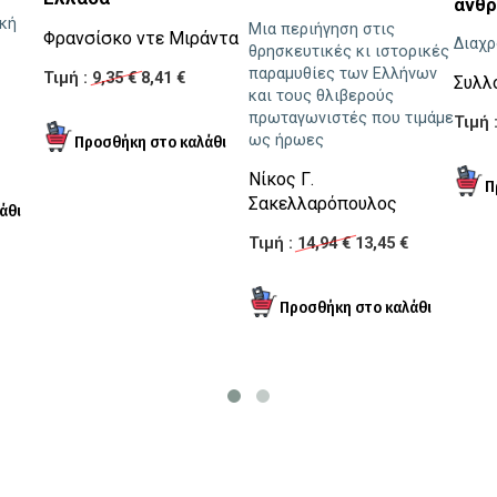
ανθ
κή
Μια περιήγηση στις
Φρανσίσκο ντε Μιράντα
Διαχρ
θρησκευτικές κι ιστορικές
παραμυθίες των Ελλήνων
Τιμή :
9,35 €
8,41 €
Συλλ
και τους θλιβερούς
πρωταγωνιστές που τιμάμε
Τιμή 
ως ήρωες
Νίκος Γ.
Σακελλαρόπουλος
Τιμή :
14,94 €
13,45 €