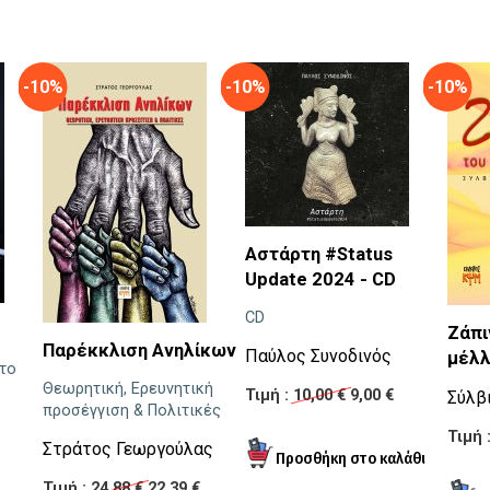
-10%
-10%
-10%
Αστάρτη #Status
Update 2024 - CD
CD
Ζάπι
Παρέκκλιση Ανηλίκων
Παύλος Συνοδινός
μέλλ
 το
Θεωρητική, Ερευνητική
Τιμή :
10,00 €
9,00 €
Σύλβ
προσέγγιση & Πολιτικές
Τιμή 
Στράτος Γεωργούλας
Τιμή :
24,88 €
22,39 €