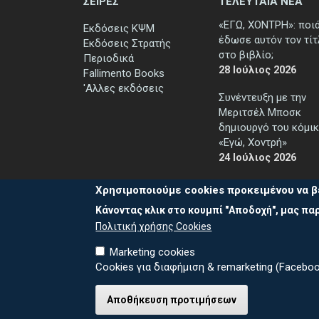
ΣΕΙΡΕΣ
ΤΕΛΕΥΤΑΙΑ ΝΕΑ
«ΕΓΩ, ΧΟΝΤΡΗ»: ποι
Εκδόσεις ΚΨΜ
έδωσε αυτόν τον τί
Εκδόσεις Στρατής
στο βιβλίο;
Περιοδικά
28 Ιούλιος 2026
Fallimento Books
'Αλλες εκδόσεις
Συνέντευξη με την
Μεριτσέλ Μποσκ
δημιουργό του κόμικ
«Εγώ, Χοντρή»
24 Ιούλιος 2026
Χρησιμοποιούμε cookies προκειμένου να β
Κάνοντας κλικ στο κουμπί "Αποδοχή", μας παρ
Πολιτική χρήσης Cookies
Marketing cookies
Cookies για διαφήμιση & remarketing (Faceboo
Καλέστε μ
© 2026 ΕΚΔΟΣΕΙΣ ΚΨΜ
Αποθήκευση προτιμήσεων