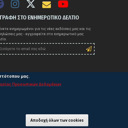
ΓΓΡΑΦΗ ΣΤΟ ΕΝΗΜΕΡΩΤΙΚΟ ΔΕΛΤΙΟ
νετε ενημερωμένοι για τις νέες εκδόσεις μας και τις
δηλώσεις μας - εγγραφείτε στο ενημερωτικό μας
τίο.
ιστότοπου μας.
τασίας Προσωπικών Δεδομένων
ιτική Προστασίας Προσωπικών Δεδομένων
τική χρήσης Cookies
Αποδοχή όλων των cookies
Ανάκληση συγκα