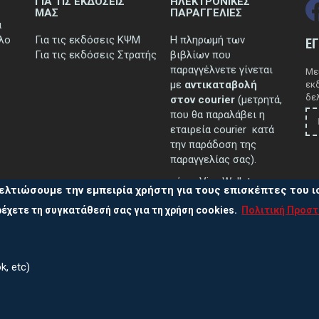
ΓΙΑ ΤΙΣ ΕΚΔΟΣΕΙΣ
ΗΛΕΚΤΡΟΝΙΚΕΣ
ΜΑΣ
ΠΑΡΑΓΓΕΛΙΕΣ
ά
τλο
Για τις εκδόσεις ΚΨΜ
Η πληρωμή των
Ε
Για τις εκδόσεις Στρατής
βιβλίων που
παραγγέλνετε γίνεται
Μεί
με
αντικαταβολή
εκ
δελ
στον courier
(μετρητά,
που θα παραλάβει η
εταιρεία courier κατά
την παράδοση της
παραγγελίας σας).
μέσω Viva Wallet.
ελτιώσουμε την εμπειρία χρήστη για τους επισκέπτες του 
έχετε τη συγκατάθεσή σας για τη χρήση cookies.
Πολιτική Προσ
..περισσότερα
k, etc)
Πολ
ας
210 38 13 838, 210 38 10 502, 210 38 39 711
Πολι