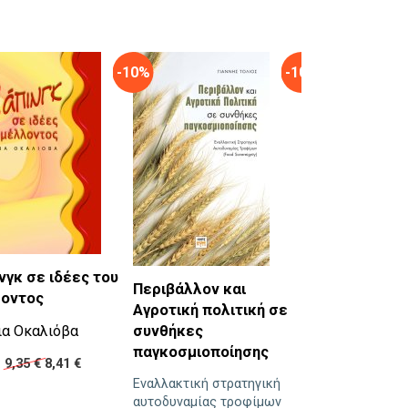
-10%
-10%
Καλημέρα, παιδ
νγκ σε ιδέες του
Περιβάλλον και
χτες
οντος
Αγροτική πολιτική σε
Νίνα Γεωργιάδο
ια Οκαλιόβα
συνθήκες
παγκοσμιοποίησης
Τιμή :
9,95 €
8,95
:
9,35 €
8,41 €
Εναλλακτική στρατηγική
αυτοδυναμίας τροφίμων