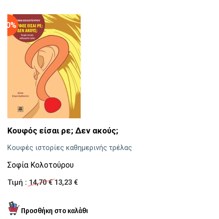
-10%
Κουφός είσαι ρε; Δεν ακούς;
Σ
Κουφές ιστορίες καθημερινής τρέλας
τε
Σοφία Κολοτούρου
ε
Τιμή :
14,70 €
13,23 €
Τι