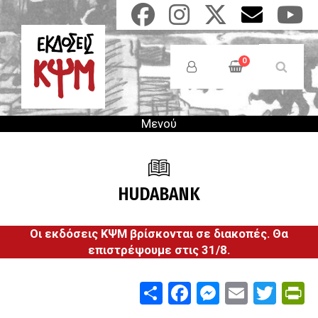
Παράκαμψη
προς
το
Anonymous
κυρίως
Users
0
περιεχόμενο
Menu
Μενού
HUDABANK
Οι εκδόσεις ΚΨΜ βρίσκονται σε διακοπές. Θα
επιστρέψουμε στις 31/8.
Share
Facebook
Messenge
Email
Twit
P