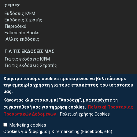
ΣΕΙΡΕΣ
Εκδόσεις ΚΨΜ
Εκδόσεις Στρατής
Περιοδικά
Fallimento Books
'Αλλες εκδόσεις
ΓΙΑ ΤΙΣ ΕΚΔΟΣΕΙΣ ΜΑΣ
Για τις εκδόσεις ΚΨΜ
Για τις εκδόσεις Στρατής
Χρησιμοποιούμε cookies προκειμένου να βελτιώσουμε
την εμπειρία χρήστη για τους επισκέπτες του ιστότοπου
μας.
ΕΓΓΡΑΦΗ ΣΤΟ ΕΝΗΜΕΡΩΤΙΚΟ ΔΕΛΤΙΟ
Κάνοντας κλικ στο κουμπί "Αποδοχή", μας παρέχετε τη
Μείνετε ενημερωμένοι για τις νέες εκδόσεις μας και τις εκδηλώσεις
μας - εγγραφείτε στο ενημερωτικό μας δελτίο.
συγκατάθεσή σας για τη χρήση cookies.
Πολιτική Προστασίας
Προσωπικών Δεδομένων
Πολιτική χρήσης Cookies
Marketing cookies
Cookies για διαφήμιση & remarketing (Facebook, etc)