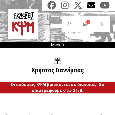
Παράκαμψη
προς
το
Anonymous
κυρίως
Users
0
περιεχόμενο
Menu
Μενού
Χρήστος Γιαννίμπας
Οι εκδόσεις ΚΨΜ βρίσκονται σε διακοπές. Θα
επιστρέψουμε στις 31/8.