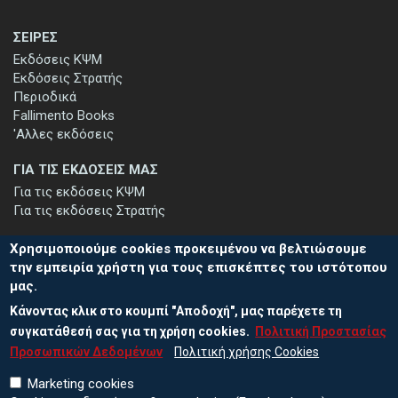
ΣΕΙΡΕΣ
Εκδόσεις ΚΨΜ
Εκδόσεις Στρατής
Περιοδικά
Fallimento Books
'Αλλες εκδόσεις
ΓΙΑ ΤΙΣ ΕΚΔΟΣΕΙΣ ΜΑΣ
Για τις εκδόσεις ΚΨΜ
Για τις εκδόσεις Στρατής
Χρησιμοποιούμε cookies προκειμένου να βελτιώσουμε
την εμπειρία χρήστη για τους επισκέπτες του ιστότοπου
μας.
ΕΓΓΡΑΦΗ ΣΤΟ ΕΝΗΜΕΡΩΤΙΚΟ ΔΕΛΤΙΟ
Κάνοντας κλικ στο κουμπί "Αποδοχή", μας παρέχετε τη
Μείνετε ενημερωμένοι για τις νέες εκδόσεις μας και τις εκδηλώσεις
μας - εγγραφείτε στο ενημερωτικό μας δελτίο.
συγκατάθεσή σας για τη χρήση cookies.
Πολιτική Προστασίας
Προσωπικών Δεδομένων
Πολιτική χρήσης Cookies
Marketing cookies