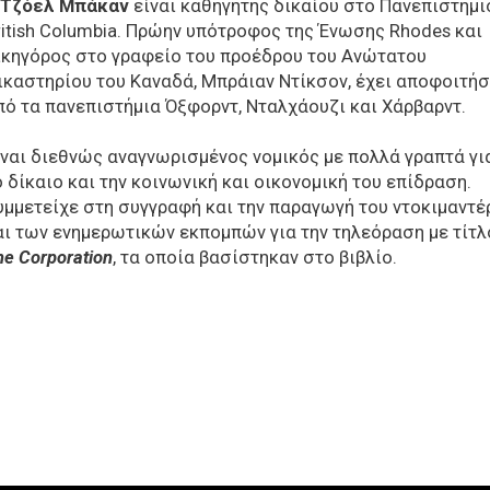
Τζόελ Μπάκαν
είναι καθηγητής δικαίου στο Πανεπιστήμι
itish
Columbia
. Πρώην υπότροφος της Ένωσης
Rhodes
και
ικηγόρος στο γραφείο του προέδρου του Ανώτατου
ικαστηρίου του Καναδά, Μπράιαν Ντίκσον, έχει αποφοιτήσ
πό τα πανεπιστήμια Όξφορντ, Νταλχάουζι και Χάρβαρντ.
ίναι διεθνώς αναγνωρισμένος νομικός με πολλά γραπτά γι
ο δίκαιο και την κοινωνική και οικονομική του επίδραση.
υμμετείχε στη συγγραφή και την παραγωγή του ντοκιμαντέ
αι των ενημερωτικών εκπομπών για την τηλεόραση με τίτλ
he
Corporation
, τα οποία βασίστηκαν στο βιβλίο.