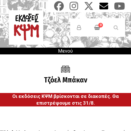
Παράκαμψη
προς
το
Anonymous
κυρίως
Users
0
περιεχόμενο
Menu
Μενού
Τζόελ Μπάκαν
Οι εκδόσεις ΚΨΜ βρίσκονται σε διακοπές. Θα
επιστρέψουμε στις 31/8.