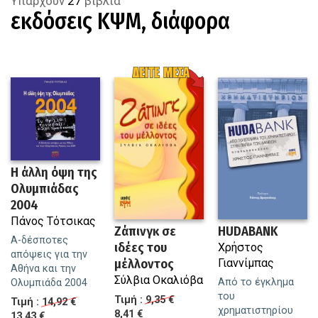
Υπάρχουν
27
βιβλία
εκδόσεις ΚΨΜ
,
διάφορα
Η άλλη όψη της
Ολυμπιάδας
2004
Πάνος Τότσικας
Ζάπινγκ σε
HUDABANK
Α-δέσποτες
ιδέες του
Χρήστος
απόψεις για την
μέλλοντος
Γιαννίμπας
Αθήνα και την
Σύλβια Οκαλιόβα
Από το έγκλημα
Ολυμπιάδα 2004
του
Τιμή :
9,35 €
Τιμή :
14,92 €
χρηματιστηρίου
8,41 €
13,43 €