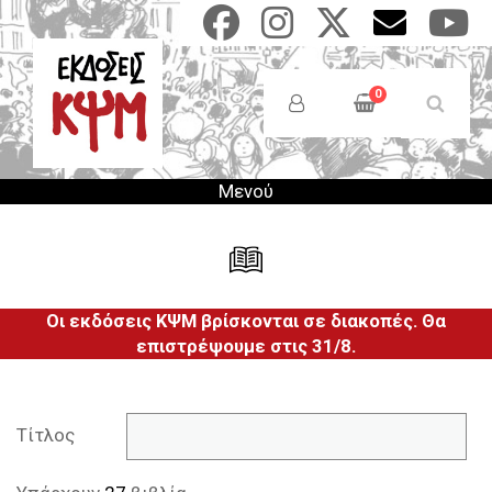
Παράκαμψη
προς
το
Anonymous
κυρίως
Users
0
περιεχόμενο
Menu
Μενού
Οι εκδόσεις ΚΨΜ βρίσκονται σε διακοπές. Θα
επιστρέψουμε στις 31/8.
Τίτλος