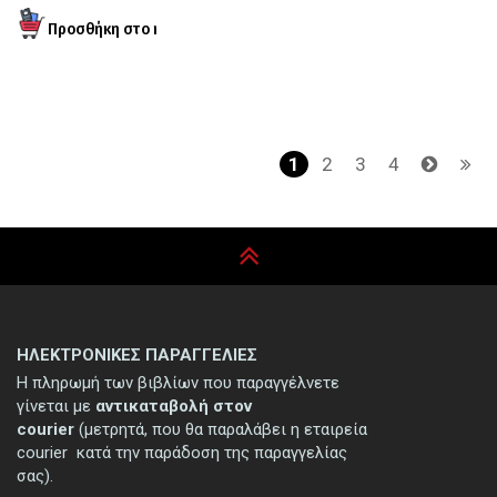
Σελιδοποίηση
Τρέχουσα
1
Page
2
Page
3
Page
4
σελίδα
ΗΛΕΚΤΡΟΝΙΚΕΣ ΠΑΡΑΓΓΕΛΙΕΣ
Η πληρωμή των βιβλίων που παραγγέλνετε
γίνεται με
αντικαταβολή στον
courier
(μετρητά, που θα παραλάβει η εταιρεία
courier κατά την παράδοση της παραγγελίας
σας).