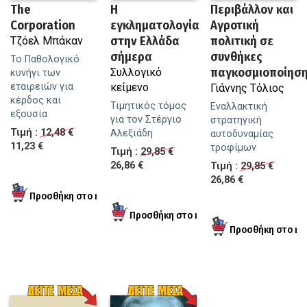
The
Η
Περιβάλλον και
Corporation
εγκληματολογία
Αγροτική
στην Ελλάδα
πολιτική σε
Τζόελ Μπάκαν
σήμερα
συνθήκες
Το Παθολογικό
παγκοσμιοποίησ
Συλλογικό
κυνήγι των
εταιρειών για
κείμενο
Γιάννης Τόλιος
κέρδος και
Τιμητικός τόμος
Εναλλακτική
εξουσία
για τον Στέργιο
στρατηγική
Τιμή :
12,48 €
Αλεξιάδη
αυτοδυναμίας
11,23 €
τροφίμων
Τιμή :
29,85 €
26,86 €
Τιμή :
29,85 €
26,86 €