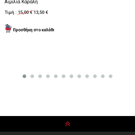
Αιμιλία Καραλή
Τε
Τιμή :
15,00 €
13,50 €
Σ
Τι