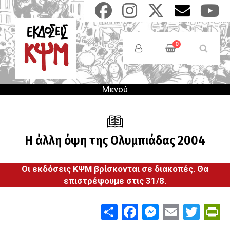
Παράκαμψη
προς
το
Anonymous
κυρίως
Users
0
περιεχόμενο
Menu
Μενού
Η άλλη όψη της Ολυμπιάδας 2004
Οι εκδόσεις ΚΨΜ βρίσκονται σε διακοπές. Θα
επιστρέψουμε στις 31/8.
Share
Facebook
Messenge
Email
Twit
P