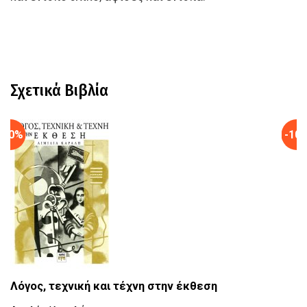
Σχετικά Βιβλία
-10%
-10
Λόγος, τεχνική και τέχνη στην έκθεση
Β