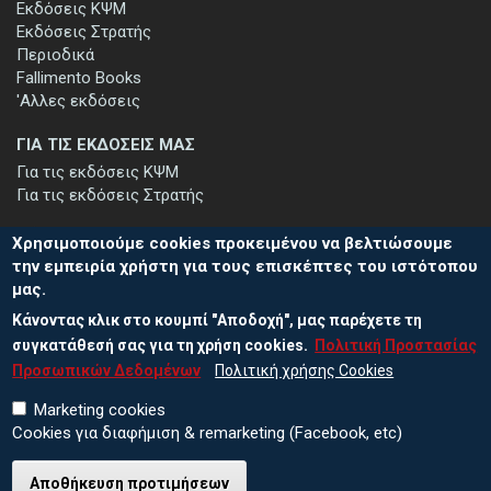
Εκδόσεις ΚΨΜ
Εκδόσεις Στρατής
Περιοδικά
Fallimento Books
'Αλλες εκδόσεις
ΓΙΑ ΤΙΣ ΕΚΔΟΣΕΙΣ ΜΑΣ
Για τις εκδόσεις ΚΨΜ
Για τις εκδόσεις Στρατής
Χρησιμοποιούμε cookies προκειμένου να βελτιώσουμε
την εμπειρία χρήστη για τους επισκέπτες του ιστότοπου
μας.
ΕΓΓΡΑΦΗ ΣΤΟ ΕΝΗΜΕΡΩΤΙΚΟ ΔΕΛΤΙΟ
Κάνοντας κλικ στο κουμπί "Αποδοχή", μας παρέχετε τη
Μείνετε ενημερωμένοι για τις νέες εκδόσεις μας και τις εκδηλώσεις
μας - εγγραφείτε στο ενημερωτικό μας δελτίο.
συγκατάθεσή σας για τη χρήση cookies.
Πολιτική Προστασίας
Προσωπικών Δεδομένων
Πολιτική χρήσης Cookies
Marketing cookies
Cookies για διαφήμιση & remarketing (Facebook, etc)
Αποθήκευση προτιμήσεων
© 2026 ΕΚΔΟΣΕΙΣ ΚΨΜ