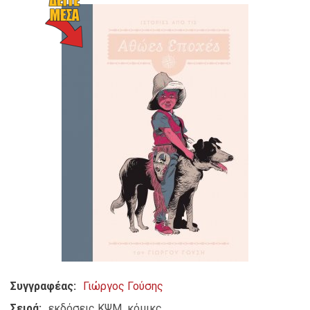
Συγγραφέας
Γιώργος Γούσης
Σειρά
εκδόσεις ΚΨΜ
κόμικς