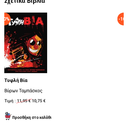
Σχετικά Βιβλία
-10%
-10
Τυφλή Βία
Ν
Βύρων Ταμπάσκος
Κ
Τιμή :
11,95 €
10,75 €
Τι