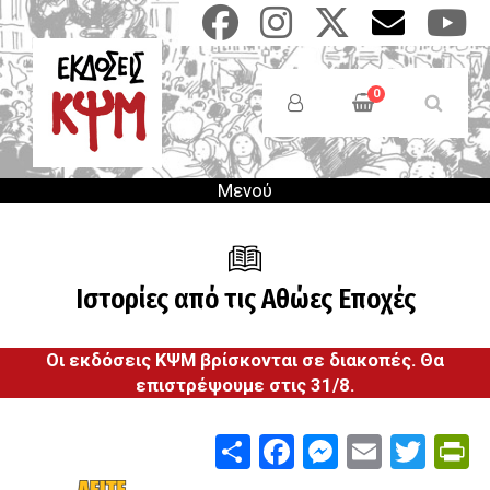
Παράκαμψη
προς
το
Anonymous
κυρίως
Users
0
περιεχόμενο
Menu
Μενού
Ιστορίες από τις Αθώες Εποχές
Οι εκδόσεις ΚΨΜ βρίσκονται σε διακοπές. Θα
επιστρέψουμε στις 31/8.
Share
Facebook
Messenge
Email
Twit
P