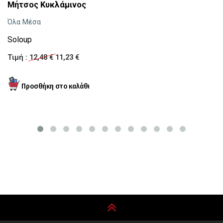
C
Μήτσος Κυκλάμινος
Μ
Όλα Μέσα
Τι
Soloup
Τιμή :
12,48 €
11,23 €