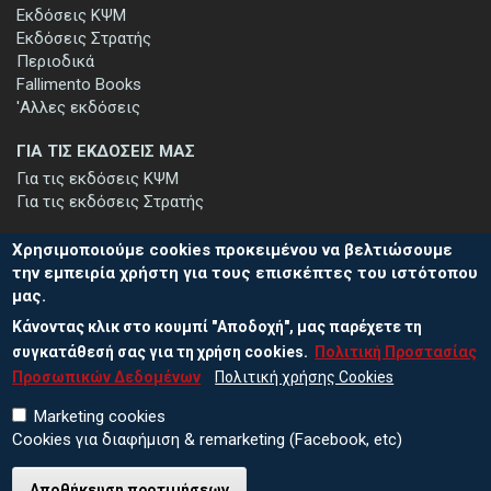
Εκδόσεις ΚΨΜ
Εκδόσεις Στρατής
Περιοδικά
Fallimento Books
'Αλλες εκδόσεις
ΓΙΑ ΤΙΣ ΕΚΔΟΣΕΙΣ ΜΑΣ
Για τις εκδόσεις ΚΨΜ
Για τις εκδόσεις Στρατής
Χρησιμοποιούμε cookies προκειμένου να βελτιώσουμε
την εμπειρία χρήστη για τους επισκέπτες του ιστότοπου
μας.
ΕΓΓΡΑΦΗ ΣΤΟ ΕΝΗΜΕΡΩΤΙΚΟ ΔΕΛΤΙΟ
Κάνοντας κλικ στο κουμπί "Αποδοχή", μας παρέχετε τη
Μείνετε ενημερωμένοι για τις νέες εκδόσεις μας και τις εκδηλώσεις
μας - εγγραφείτε στο ενημερωτικό μας δελτίο.
συγκατάθεσή σας για τη χρήση cookies.
Πολιτική Προστασίας
Προσωπικών Δεδομένων
Πολιτική χρήσης Cookies
Marketing cookies
Cookies για διαφήμιση & remarketing (Facebook, etc)
Αποθήκευση προτιμήσεων