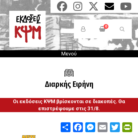
Παράκαμψη
προς
το
Anonymous
κυρίως
Users
0
περιεχόμενο
Menu
Μενού
Διαρκής Ειρήνη
Οι εκδόσεις ΚΨΜ βρίσκονται σε διακοπές. Θα
επιστρέψουμε στις 31/8.
Share
Facebook
Messenge
Email
Twit
P