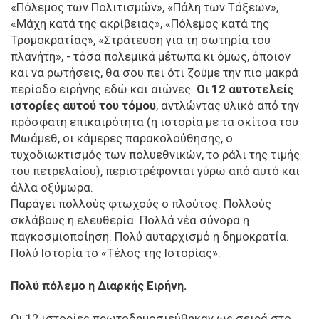
«Πόλεμος των Πολιτισμών», «Πάλη των Τάξεων»,
«Μάχη κατά της ακρίβειας», «Πόλεμος κατά της
Τρομοκρατίας», «Στράτευση για τη σωτηρία του
πλανήτη», - τόσα πολεμικά μέτωπα κι όμως, όποιον
και να ρωτήσεις, θα σου πει ότι ζούμε την πιο μακρά
περίοδο ειρήνης εδώ και αιώνες.
Οι 12 αυτοτελείς
ιστορίες αυτού του τόμου
, αντλώντας υλικό από την
πρόσφατη επικαιρότητα (η ιστορία με τα σκίτσα του
Μωάμεθ, οι κάμερες παρακολούθησης, ο
τυχοδιωκτισμός των πολυεθνικών, το ράλι της τιμής
του πετρελαίου), περιστρέφονται γύρω από αυτό και
άλλα οξύμωρα.
Παράγει πολλούς φτωχούς ο πλούτος. Πολλούς
σκλάβους η ελευθερία. Πολλά νέα σύνορα η
παγκοσμιοποίηση. Πολύ αυταρχισμό η δημοκρατία.
Πολύ Ιστορία το «Τέλος της Ιστορίας».
Πολύ πόλεμο η Διαρκής Ειρήνη.
Οι 12 ιστορίες πρωτοδημοσιεύθηκαν ως σειρά στο