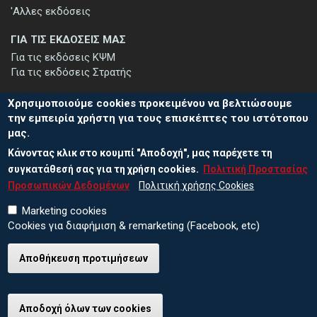
'Αλλες εκδόσεις
ΓΙΑ ΤΙΣ ΕΚΔΟΣΕΙΣ ΜΑΣ
Για τις εκδόσεις ΚΨΜ
Για τις εκδόσεις Στρατής
Χρησιμοποιούμε cookies προκειμένου να βελτιώσουμε
την εμπειρία χρήστη για τους επισκέπτες του ιστότοπου
μας.
ΕΓΓΡΑΦΗ ΣΤΟ ΕΝΗΜΕΡΩΤΙΚΟ ΔΕΛΤΙΟ
Κάνοντας κλικ στο κουμπί "Αποδοχή", μας παρέχετε τη
Μείνετε ενημερωμένοι για τις νέες εκδόσεις μας και τις εκδηλώσεις
μας - εγγραφείτε στο ενημερωτικό μας δελτίο.
συγκατάθεσή σας για τη χρήση cookies.
Πολιτική Προστασίας
Προσωπικών Δεδομένων
Πολιτική χρήσης Cookies
Marketing cookies
Cookies για διαφήμιση & remarketing (Facebook, etc)
Αποθήκευση προτιμήσεων
© 2026 ΕΚΔΟΣΕΙΣ ΚΨΜ
Πολιτική Προστασίας Προσωπικών Δεδομένων
Πολιτική χρήσης Cookies
Αποδοχή όλων των cookies
Ανάκληση συγκατάθεσης