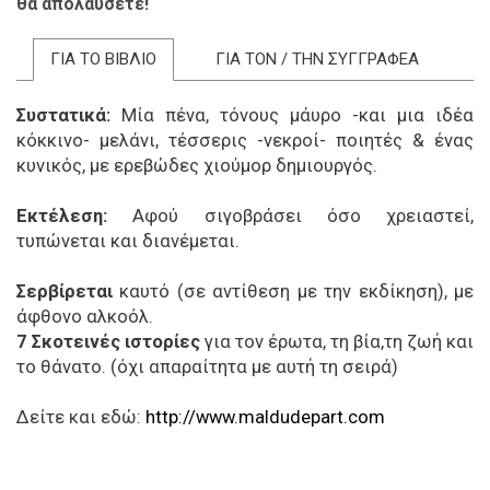
θα απολάυσετε!
ΓΙΑ ΤΟ ΒΙΒΛΙΟ
ΓΙΑ ΤΟΝ / ΤΗΝ ΣΥΓΓΡΑΦΕΑ
Συστατικά:
Μία πένα, τόνους μάυρο -και μια ιδέα
κόκκινο- μελάνι, τέσσερις -νεκροί- ποιητές & ένας
κυνικός, με ερεβώδες χιούμορ δημιουργός.
Εκτέλεση:
Αφού σιγοβράσει όσο χρειαστεί,
τυπώνεται και διανέμεται.
Σερβίρεται
καυτό (σε αντίθεση με την εκδίκηση), με
άφθονο αλκοόλ.
7 Σκοτεινές ιστορίες
για τον έρωτα, τη βία,τη ζωή και
το θάνατο. (όχι απαραίτητα με αυτή τη σειρά)
Δείτε και εδώ:
http://www.maldudepart.com