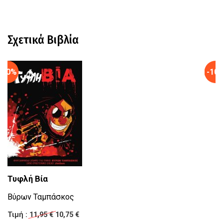
Σχετικά Βιβλία
-10%
-10
Τυφλή Βία
Ν
Βύρων Ταμπάσκος
Κ
Τιμή :
11,95 €
10,75 €
Τι