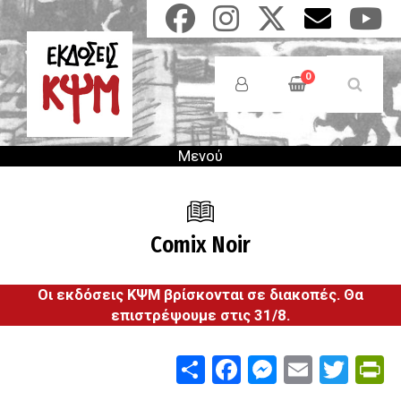
Παράκαμψη
προς
το
Anonymous
κυρίως
Users
0
περιεχόμενο
Menu
Μενού
Comix Noir
Οι εκδόσεις ΚΨΜ βρίσκονται σε διακοπές. Θα
επιστρέψουμε στις 31/8.
Share
Facebook
Messenge
Email
Twit
P