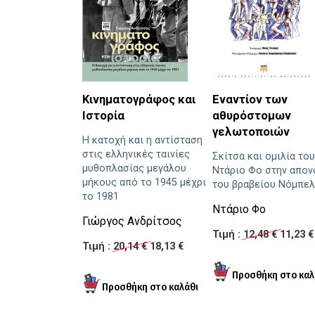
Κινηματογράφος και
Εναντίον των
Ιστορία
αθυρόστομων
γελωτοποιών
Η κατοχή και η αντίσταση
στις ελληνικές ταινίες
Σκίτσα και ομιλία του
μυθοπλασίας μεγάλου
Ντάριο Φο στην απον
μήκους από το 1945 μέχρι
του βραβείου Νόμπελ
το 1981
Ντάριο Φο
Γιώργος Ανδρίτσος
Τιμή :
12,48 €
11,23 €
Τιμή :
20,14 €
18,13 €