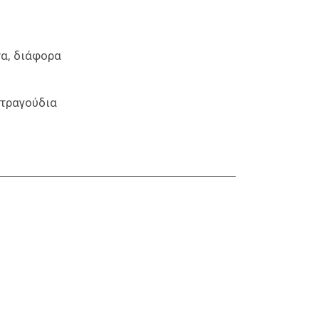
να
διάφορα
8 τραγούδια