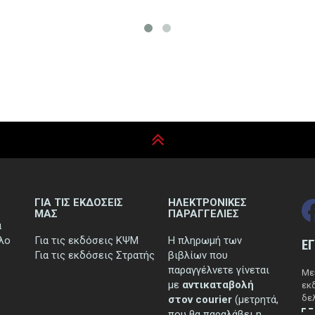
ΓΙΑ ΤΙΣ ΕΚΔΟΣΕΙΣ
ΗΛΕΚΤΡΟΝΙΚΕΣ
ΜΑΣ
ΠΑΡΑΓΓΕΛΙΕΣ
ά
τλο
Για τις εκδόσεις ΚΨΜ
Η πληρωμή των
Ε
Για τις εκδόσεις Στρατής
βιβλίων που
παραγγέλνετε γίνεται
Μεί
με
αντικαταβολή
εκ
δελ
στον courier
(μετρητά,
που θα παραλάβει η