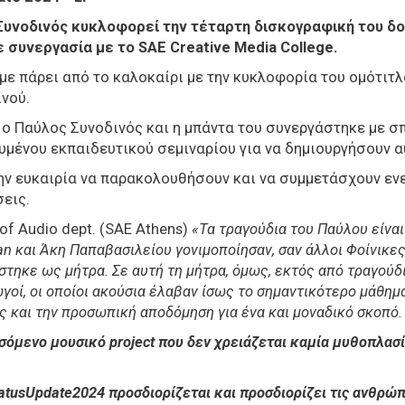
Συνοδινός κυκλοφορεί την τέταρτη δισκογραφική του δο
ε συνεργασία με το SAE Creative Media College.
ε πάρει από το καλοκαίρι με την κυκλοφορία του ομότιτλ
ινού.
υ ο Παύλος Συνοδινός και η μπάντα του συνεργάστηκε με 
ευμένου εκπαιδευτικού σεμιναρίου για να δημιουργήσουν 
ην ευκαιρία να παρακολουθήσουν και να συμμετάσχουν ενε
εις.
f Audio dept. (SAE Athens)
«Τα τραγούδια του Παύλου είνα
 και Άκη Παπαβασιλείου γονιμοποίησαν, σαν άλλοι Φοίνικες,
στηκε ως μήτρα. Σε αυτή τη μήτρα, όμως, εκτός από τραγούδ
γοί, οι οποίοι ακούσια έλαβαν ίσως το σημαντικότερο μάθημ
ας και την προσωπική αποδόμηση για ένα και μοναδικό σκοπό
σόμενο μουσικό project που δεν χρειάζεται καμία μυθοπλασί
atusUpdate2024 προσδιορίζεται και προσδιορίζει τις ανθρ