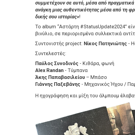
συμμετέχουν σε αυτό, μέσα από πραγματικά
ανάγκη μιας αυθεντικότητας μέσα από τη φρ
δικής σου ιστορίας»
!
Το album “Αστάρτη #StatusUpdate2024” εί
βινύλιο, σε περιορισμένα συλλεκτικά αντί
Συντονιστής project:
Νίκος Πατηνιώτης
- 
Συντελεστές:
Παύλος Συνοδινός
- Κιθάρα, φωνή
Alex Randan
- Τύμπανα
Άκης Παπαβασιλείου
–
Μπάσο
Γιάννης Παξεβάνης
- Μηχανικός Ήχου / Π
H ηχογράφηση και μίξη του άλμπουμ έλαβαν