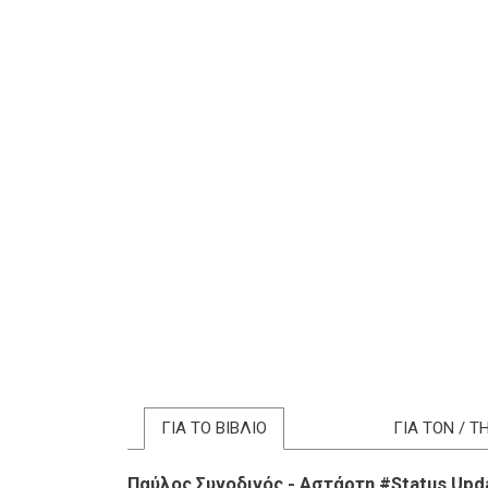
ΓΙΑ ΤΟ ΒΙΒΛΙΟ
ΓΙΑ ΤΟΝ / 
Παύλος Συνοδινός - Αστάρτη #Status Upd