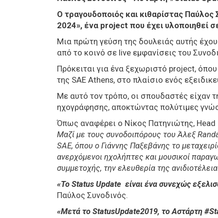
O τραγουδοποιός και κιθαρίστας Παύλος 
2024», ένα project που έχει υλοποιηθεί σ
Μια πρώτη γεύση της δουλειάς αυτής έχουμ
από το κοινό σε live εμφανίσεις του Συνοδ
Πρόκειται για ένα ξεχωριστό project, όπο
της SAE Athens, στο πλαίσιο ενός εξειδικ
Με αυτό τον τρόπο, οι σπουδαστές είχαν τ
ηχογράφησης, αποκτώντας πολύτιμες γνώσ
Όπως αναφέρει ο Νίκος Πατηνιώτης, Head o
Μαζί με τους συνοδοιπόρους του Άλεξ Randan
SAE, όπου ο Γιάννης Παξεβάνης το μεταχειρί
ανερχόμενοι ηχολήπτες και μουσικοί παραγω
συμμετοχής, την ελευθερία της ανιδιοτέλει
«Το Status Update είναι ένα συνεχώς εξελισ
Παύλος Συνοδινός.
«Μετά το StatusUpdate2019, το Αστάρτη #St