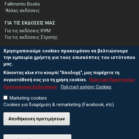
Fallimento Books
'Αλλες εκδόσεις
ΓΙΑ ΤΙΣ ΕΚΔΟΣΕΙΣ ΜΑΣ
Για τις εκδόσεις ΚΨΜ
Για τις εκδόσεις Στρατής
Χρησιμοποιούμε cookies προκειμένου να βελτιώσουμε
την εμπειρία χρήστη για τους επισκέπτες του ιστότοπου
μας.
ΕΓΓΡΑΦΗ ΣΤΟ ΕΝΗΜΕΡΩΤΙΚΟ ΔΕΛΤΙΟ
Κάνοντας κλικ στο κουμπί "Αποδοχή", μας παρέχετε τη
Μείνετε ενημερωμένοι για τις νέες εκδόσεις μας και τις εκδηλώσεις
μας - εγγραφείτε στο ενημερωτικό μας δελτίο.
συγκατάθεσή σας για τη χρήση cookies.
Πολιτική Προστασίας
Προσωπικών Δεδομένων
Πολιτική χρήσης Cookies
Marketing cookies
Cookies για διαφήμιση & remarketing (Facebook, etc)
Αποθήκευση προτιμήσεων
© 2026 ΕΚΔΟΣΕΙΣ ΚΨΜ
Πολιτική Προστασίας Προσωπικών Δεδομένων