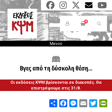
Παράκαμψη
προς
το
Anonymous
κυρίως
Users
0
περιεχόμενο
Menu
Μενού
Βγες από τη δύσκολη θέση…
Οι εκδόσεις ΚΨΜ βρίσκονται σε διακοπές. Θα
επιστρέψουμε στις 31/8.
Share
Facebook
Messenge
Email
Twit
P