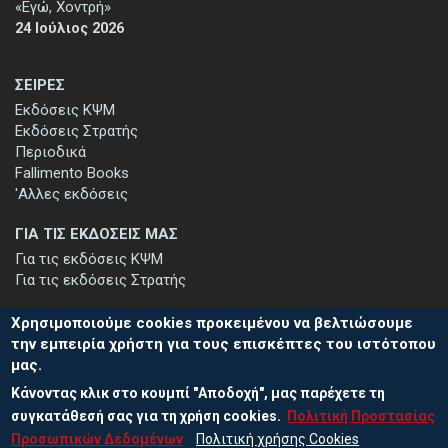
«Εγώ, Χοντρή»
24 Ιούλιος 2026
ΣΕΙΡΕΣ
Εκδόσεις ΚΨΜ
Εκδόσεις Στρατής
Περιοδικά
Fallimento Books
'Αλλες εκδόσεις
ΓΙΑ ΤΙΣ ΕΚΔΟΣΕΙΣ ΜΑΣ
Για τις εκδόσεις ΚΨΜ
Για τις εκδόσεις Στρατής
Χρησιμοποιούμε cookies προκειμένου να βελτιώσουμε
την εμπειρία χρήστη για τους επισκέπτες του ιστότοπου
μας.
ΕΓΓΡΑΦΗ ΣΤΟ ΕΝΗΜΕΡΩΤΙΚΟ ΔΕΛΤΙΟ
Κάνοντας κλικ στο κουμπί "Αποδοχή", μας παρέχετε τη
Μείνετε ενημερωμένοι για τις νέες εκδόσεις μας και τις εκδηλώσεις
μας - εγγραφείτε στο ενημερωτικό μας δελτίο.
συγκατάθεσή σας για τη χρήση cookies.
Πολιτική Προστασίας
Προσωπικών Δεδομένων
Πολιτική χρήσης Cookies