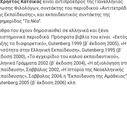
Χρήστος Κάτσικας
είναι αντιπρόεδρος της Πανελλήνιας
νωσης Φιλολόγων, συντάκτης του περιοδικού «Αντιτετράδ
ης Εκπαίδευσης», και εκπαιδευτικός συντάκτης της
φημερίδας "
Τα Νέα
".
ρθρα του έχουν δημοσιευθεί σε ελληνικά και ξένα
πιστημονικά περιοδικά. Πρόσφατα βιβλία του είναι: «Εκτό
άξης το διαφορετικό», Gutenberg 1999 (β΄ έκδοση 2005), «Η
νισότητα στην Ελληνική Εκπαίδευση», Gutenberg 1995 (β΄
κδοση 2000), «Το εγχειρίδιο του καλού εκπαιδευτικού»,
λληνικά Γράμματα 2002 (β΄ έκδοση 2004), «Η αξιολόγηση στ
κπαίδευση», Σαββαλας 2002, «Η Ιστορία της Νεοελληνικής
κπαίδευσης», Σαββαλας 2004, η "Εκπαίδευση της Αμάθειας"
utenberg 2005 (β΄ έκδοση 2006) κλπ.