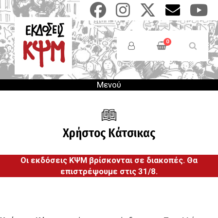
Παράκαμψη
προς
το
Anonymous
κυρίως
Users
0
περιεχόμενο
Menu
Μενού
Χρήστος Κάτσικας
Οι εκδόσεις ΚΨΜ βρίσκονται σε διακοπές. Θα
επιστρέψουμε στις 31/8.