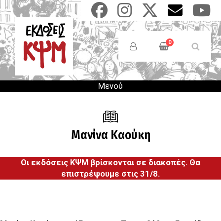
Παράκαμψη
προς
το
Anonymous
κυρίως
Users
0
περιεχόμενο
Menu
Μενού
Μανίνα Καούκη
Οι εκδόσεις ΚΨΜ βρίσκονται σε διακοπές. Θα
επιστρέψουμε στις 31/8.