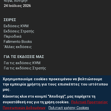
«Εγώ, Χοντρή»
24 Ιούλιος 2026
ΣΕΙΡΕΣ
Εκδόσεις ΚΨΜ
Εκδόσεις Στρατής
Περιοδικά
Fallimento Books
'Αλλες εκδόσεις
ΓΙΑ ΤΙΣ ΕΚΔΟΣΕΙΣ ΜΑΣ
Για τις εκδόσεις ΚΨΜ
Για τις εκδόσεις Στρατής
Χρησιμοποιούμε cookies προκειμένου να βελτιώσουμε
την εμπειρία χρήστη για τους επισκέπτες του ιστότοπου
μας.
ΕΓΓΡΑΦΗ ΣΤΟ ΕΝΗΜΕΡΩΤΙΚΟ ΔΕΛΤΙΟ
Κάνοντας κλικ στο κουμπί "Αποδοχή", μας παρέχετε τη
Μείνετε ενημερωμένοι για τις νέες εκδόσεις μας και τις εκδηλώσεις
μας - εγγραφείτε στο ενημερωτικό μας δελτίο.
συγκατάθεσή σας για τη χρήση cookies.
Πολιτική Προστασίας
Προσωπικών Δεδομένων
Πολιτική χρήσης Cookies