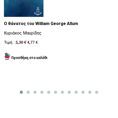
P
Ο θάνατος του William George Allum
Πο
Κυριάκος Μαυρίδης
κ
Τιμή :
5,30 €
4,77 €
Τ
Τι