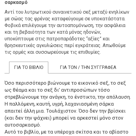
σαρκασμό
Αντί του λυτρωτικού συναινετικού σεξ μεταξύ ενηλίκων
με σώας τας φρένας καταφεύγουμε σε υποκατάστατα.
Φοβικά επιλέγουμε την αυτοαπομόνωση, την ασφάλεια
και τη βεβαιότητα των κατά μόνας ηδονών,
υποκύπτουμε στις πατροπαράδοτες “αξίες” και
θρησκευτικές αγκυλώσεις περί εγκράτειας. Απωθούμε
τις ορμές και συσσωρεύουμε τις επιθυμίες.
ΓΙΑ ΤΟ ΒΙΒΛΙΟ
ΓΙΑ ΤΟΝ / ΤΗΝ ΣΥΓΓΡΑΦΕΑ
Όσο περισσότερο βιώνουμε το εικονικό σεξ, το σεξ
ως θέαμα και το σεξ δι’ αντιπροσώπων τόσο
στρεβλώνουμε την ανάγκη, το ένστικτο, την απόλαυση.
Η παλλόμενη, καυτή, υγρή, λαχανιασμένη σάρκα
απαιτεί άλλη μια. Τουλάχιστον. Όσο δεν την βρίσκει
(και δεν την ψάχνει) μπορεί να αρκεστεί μόνο στον
αυτοσαρκασμό.
Αυτό το βιβλίο, με τα υπέροχα σκίτσα και το αβίαστο