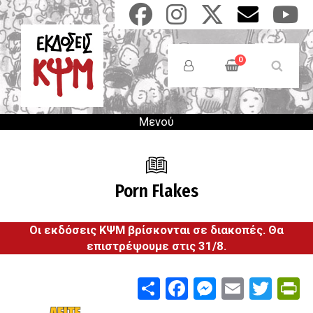
Παράκαμψη
προς
το
Anonymous
κυρίως
Users
0
περιεχόμενο
Menu
Μενού
Porn Flakes
Οι εκδόσεις ΚΨΜ βρίσκονται σε διακοπές. Θα
επιστρέψουμε στις 31/8.
Share
Facebook
Messenge
Email
Twit
P