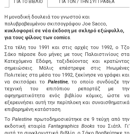
ΓΙΑ ΤΟ ΒΙΒΛΙΟ
ΓΙΑ ΤΟΝ / ΤΗΝ ΣΥΓΓΡΑΦΕΑ
Η μοναδική δουλειά του γνωστού και
πολυβραβευμένου σκιτσογράφου Joe Sacco,
κυκλοφορεί
σε νέα έκδοση με σκληρό εξώφυλλο,
για τους φίλους των comics
.
Στα τέλη του 1991 και στις αρχές του 1992, ο Τζο
Σάκο πέρασε δυο μήνες με τους Παλαιστινίους στα
Κατεχόμενα Εδάφη, ταξιδεύοντας και κρατώντας
σημειώσεις. Μόλις επέστρεψε στις Ηνωμένες
Πολιτείες στα μέσα του 1992, ξεκίνησε να γράφει και
να σκιτσάρει το
Palestine
,
το οποίο συνδύαζε την
τεχνική του επιτόπιου ρεπορτάζ με την
αφηγηματικότητα ενός βιβλίου κόμικς, ώστε να
εξερευνήσει αυτή την περίπλοκη και συναισθηματικά
επιβαρημένη κατάσταση.
Το
Palestine
πρωτοδημοσιεύτηκε σε 9 τεύχη από την
εκδοτική εταιρία
Fantagraphics Books
του Σιάτλ. Γι’
αυτά τα συγκλονιστικά βιβλία, ο Σάκο βραβεύτηκε το