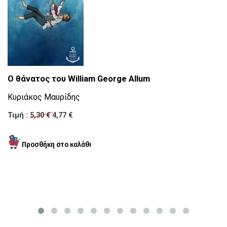
P
Ο θάνατος του William George Allum
Πο
Κυριάκος Μαυρίδης
κ
Τιμή :
5,30 €
4,77 €
Τ
Τι