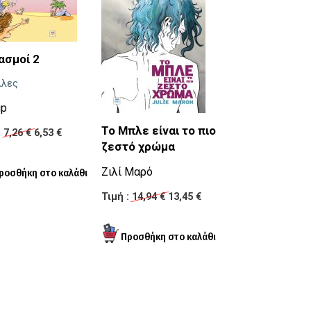
ασμοί 2
λλες
up
Η Πάπισσα Ιω
Το Μπλε είναι το πιο
:
7,26 €
6,53 €
ζεστό χρώμα
Μεσαιωνικό
Εικονογραφημέν
Ζιλί Μαρό
Λευτέρης Παπα
Τιμή :
14,94 €
13,45 €
Τιμή :
8,97 €
8,07