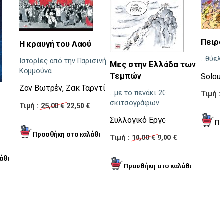
Πειρ
Η κραυγή του Λαού
...θύε
Ιστορίες από την Παρισινή
Μες στην Ελλάδα των
Κομμούνα
Τεμπών
Solo
Ζαν Βωτρέν
,
Ζακ Ταρντί
...με το πενάκι 20
Τιμή 
σκιτσογράφων
Τιμή :
25,00 €
22,50 €
Συλλογικό Εργο
Τιμή :
10,00 €
9,00 €