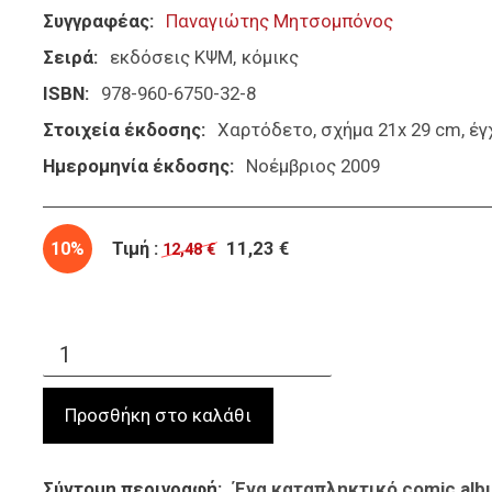
Συγγραφέας
Παναγιώτης Μητσομπόνος
Σειρά
εκδόσεις ΚΨΜ
κόμικς
ISBN
978-960-6750-32-8
Στοιχεία έκδοσης
Χαρτόδετο, σχήμα 21x 29 cm, έ
Ημερομηνία έκδοσης
Νοέμβριος 2009
10%
Τιμή :
11,23 €
12,48 €
Σύντομη περιγραφή
Ένα καταπληκτικό comic alb