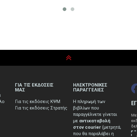
ΓΙΑ ΤΙΣ ΕΚΔΟΣΕΙΣ
ΗΛΕΚΤΡΟΝΙΚΕΣ
ΜΑΣ
ΠΑΡΑΓΓΕΛΙΕΣ
ά
τλο
Για τις εκδόσεις ΚΨΜ
Η πληρωμή των
Ε
Για τις εκδόσεις Στρατής
βιβλίων που
παραγγέλνετε γίνεται
Μεί
με
αντικαταβολή
εκ
δελ
στον courier
(μετρητά,
που θα παραλάβει η