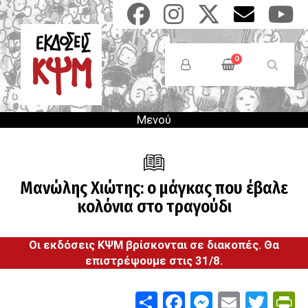
Παράκαμψη
προς
το
Anonymous
κυρίως
Users
0
περιεχόμενο
Menu
Μενού
Μανώλης Χιώτης: ο μάγκας που έβαλε
κολόνια στο τραγούδι
Οι εκδόσεις ΚΨΜ βρίσκονται σε διακοπές. Θα
επιστρέψουμε στις 31/8.
Share
Facebook
Messenge
Email
Twit
P