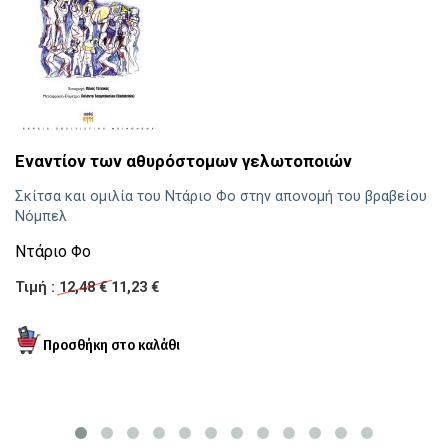
Εναντίον των αθυρόστομων γελωτοποιών
Μ
Σκίτσα και ομιλία του Ντάριο Φο στην απονομή του βραβείου
Μ
Νόμπελ
Τι
Ντάριο Φο
Τιμή :
12,48 €
11,23 €