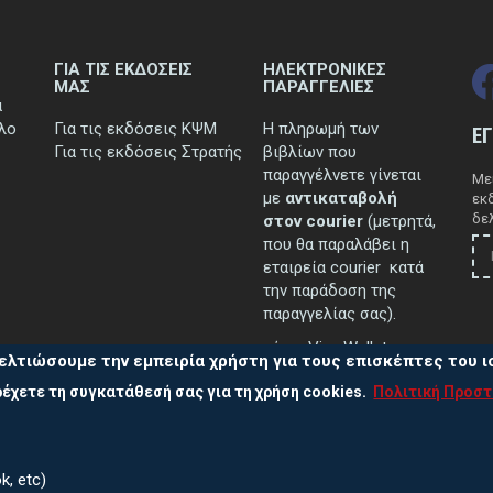
ΓΙΑ ΤΙΣ ΕΚΔΟΣΕΙΣ
ΗΛΕΚΤΡΟΝΙΚΕΣ
ΜΑΣ
ΠΑΡΑΓΓΕΛΙΕΣ
ά
τλο
Για τις εκδόσεις ΚΨΜ
Η πληρωμή των
Ε
Για τις εκδόσεις Στρατής
βιβλίων που
παραγγέλνετε γίνεται
Μεί
με
αντικαταβολή
εκ
δελ
στον courier
(μετρητά,
που θα παραλάβει η
εταιρεία courier κατά
την παράδοση της
παραγγελίας σας).
μέσω Viva Wallet.
ελτιώσουμε την εμπειρία χρήστη για τους επισκέπτες του 
έχετε τη συγκατάθεσή σας για τη χρήση cookies.
Πολιτική Προσ
..περισσότερα
k, etc)