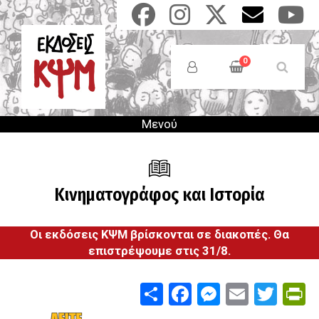
Παράκαμψη
προς
το
Anonymous
κυρίως
Users
0
περιεχόμενο
Menu
Μενού
Κινηματογράφος και Ιστορία
Οι εκδόσεις ΚΨΜ βρίσκονται σε διακοπές. Θα
επιστρέψουμε στις 31/8.
Share
Facebook
Messenge
Email
Twit
P