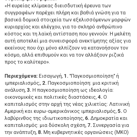
«Η ευρείας κλίμακας διεισδυτική έρευνα των
συγγραφέων παρέχει πλήρη και βαθιά γνώση για τα
βασικά δομικά στοιχεία των εξελισσόμενων μορφών
κυριαρχίας και ελέγχου, για το σκληρό ανθρώπινο
κόστος και τη λαϊκή αντίσταση που γεννούν. Η μελέτη
αυτή αποτελεί μια συνεισφορά ανεκτίμητης αξίας για
εκείνους που όχι μόνο ελπίζουν να κατανοήσουν τον
κόσμο, αλλά επιθυμούν και να τον αλλάξουν ριζικά
προς το καλύτερο».
Περιεχόμενα:
Εισαγωγή,
1.
"Παγκοσμιοποίηση" ή
ιμπεριαλισμός;,
2.
Παγκοσμιοποίηση: μια κριτική
ανάλυση,
3.
Η παγκοσμιοποίηση ως ιδεολογία:
οικονομικές και πολιτικές διαστάσεις,
4.
Ο
καπιταλισμός στην αρχή της νέας χιλιετίας: Λατινική
Αμερική και ευρω-αμερικάνικος ιμπεριαλισμός,
5.
Ο
λαβύρινθος της ιδιωτικοποίησης,
6.
Δημοκρατία και
καπιταλισμός: μια δύσκολη σχέση,
7.
Συνεργασία για
την ανάπτυξη,
8.
Μη κυβερνητικές οργανώσεις (ΜΚΟ)