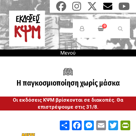
Παράκαμψη
προς
το
Anonymous
κυρίως
Users
0
περιεχόμενο
Menu
Μενού
Η παγκοσμιοποίηση χωρίς μάσκα
Οι εκδόσεις ΚΨΜ βρίσκονται σε διακοπές. Θα
επιστρέψουμε στις 31/8.
Share
Facebook
Messenge
Email
Twit
P