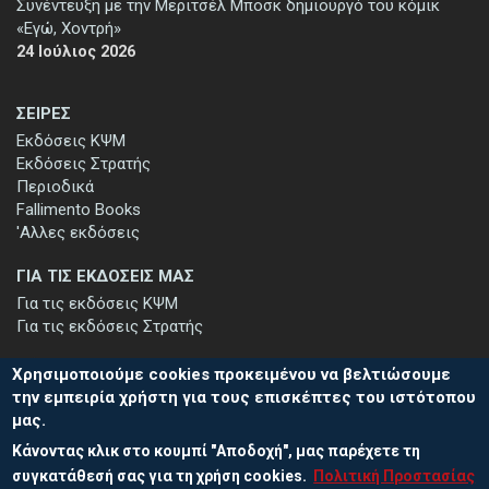
Συνέντευξη με την Μεριτσέλ Μποσκ δημιουργό του κόμικ
«Εγώ, Χοντρή»
24 Ιούλιος 2026
ΣΕΙΡΕΣ
Εκδόσεις ΚΨΜ
Εκδόσεις Στρατής
Περιοδικά
Fallimento Books
'Αλλες εκδόσεις
ΓΙΑ ΤΙΣ ΕΚΔΟΣΕΙΣ ΜΑΣ
Για τις εκδόσεις ΚΨΜ
Για τις εκδόσεις Στρατής
Χρησιμοποιούμε cookies προκειμένου να βελτιώσουμε
την εμπειρία χρήστη για τους επισκέπτες του ιστότοπου
μας.
ΕΓΓΡΑΦΗ ΣΤΟ ΕΝΗΜΕΡΩΤΙΚΟ ΔΕΛΤΙΟ
Κάνοντας κλικ στο κουμπί "Αποδοχή", μας παρέχετε τη
Μείνετε ενημερωμένοι για τις νέες εκδόσεις μας και τις εκδηλώσεις
μας - εγγραφείτε στο ενημερωτικό μας δελτίο.
συγκατάθεσή σας για τη χρήση cookies.
Πολιτική Προστασίας