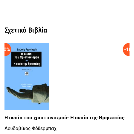
Σχετικά Βιβλία
-10%
-10
Η ουσία του χριστιανισμού- Η ουσία της Θρησκείας
K
Λουδοβίκος Φόϋερμπαχ
Μ