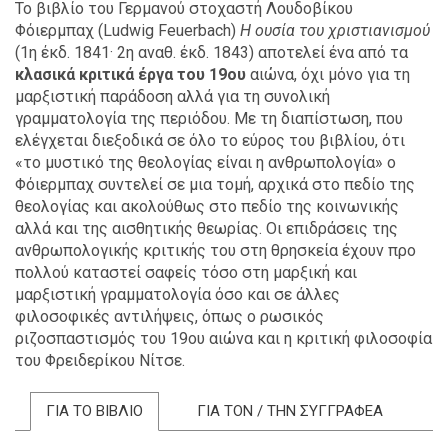
Το βιβλίο του Γερμανού στοχαστή Λουδοβίκου
Φόιερμπαχ (Ludwig Feuerbach)
Η ουσία του χριστιανισμού
(1η έκδ. 1841· 2η αναθ. έκδ. 1843) αποτελεί ένα από τα
κλασικά κριτικά έργα του 19ου
αιώνα, όχι μόνο για τη
μαρξιστική παράδοση αλλά για τη συνολική
γραμματολογία της περιόδου. Με τη διαπίστωση, που
ελέγχεται διεξοδικά σε όλο το εύρος του βιβλίου, ότι
«το μυστικό της θεολογίας είναι η ανθρωπολογία» ο
Φόιερμπαχ συντελεί σε μια τομή, αρχικά στο πεδίο της
θεολογίας και ακολούθως στο πεδίο της κοινωνικής
αλλά και της αισθητικής θεωρίας. Οι επιδράσεις της
ανθρωπολογικής κριτικής του στη θρησκεία έχουν προ
πολλού καταστεί σαφείς τόσο στη μαρξική και
μαρξιστική γραμματολογία όσο και σε άλλες
φιλοσοφικές αντιλήψεις, όπως ο ρωσικός
ριζοσπαστισμός του 19ου αιώνα και η κριτική φιλοσοφία
του Φρειδερίκου Νίτσε.
ΓΙΑ ΤΟ ΒΙΒΛΙΟ
ΓΙΑ ΤΟΝ / ΤΗΝ ΣΥΓΓΡΑΦΕΑ