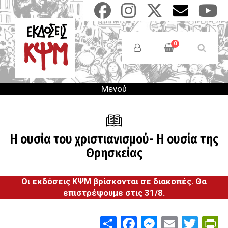
Παράκαμψη
προς
το
Anonymous
κυρίως
Users
0
περιεχόμενο
Menu
Μενού
Η ουσία του χριστιανισμού- Η ουσία της
Θρησκείας
Οι εκδόσεις ΚΨΜ βρίσκονται σε διακοπές. Θα
επιστρέψουμε στις 31/8.
Share
Facebook
Messenge
Email
Twit
P