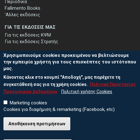
Περιοδικά
Fallimento Books
'Αλλες εκδόσεις
ΓΙΑ ΤΙΣ ΕΚΔΟΣΕΙΣ ΜΑΣ
Για τις εκδόσεις ΚΨΜ
Για τις εκδόσεις Στρατής
Χρησιμοποιούμε cookies προκειμένου να βελτιώσουμε
την εμπειρία χρήστη για τους επισκέπτες του ιστότοπου
μας.
ΕΓΓΡΑΦΗ ΣΤΟ ΕΝΗΜΕΡΩΤΙΚΟ ΔΕΛΤΙΟ
Κάνοντας κλικ στο κουμπί "Αποδοχή", μας παρέχετε τη
Μείνετε ενημερωμένοι για τις νέες εκδόσεις μας και τις εκδηλώσεις
μας - εγγραφείτε στο ενημερωτικό μας δελτίο.
συγκατάθεσή σας για τη χρήση cookies.
Πολιτική Προστασίας
Προσωπικών Δεδομένων
Πολιτική χρήσης Cookies
Marketing cookies
Cookies για διαφήμιση & remarketing (Facebook, etc)
Αποθήκευση προτιμήσεων
© 2026 ΕΚΔΟΣΕΙΣ ΚΨΜ
Πολιτική Προστασίας Προσωπικών Δεδομένων