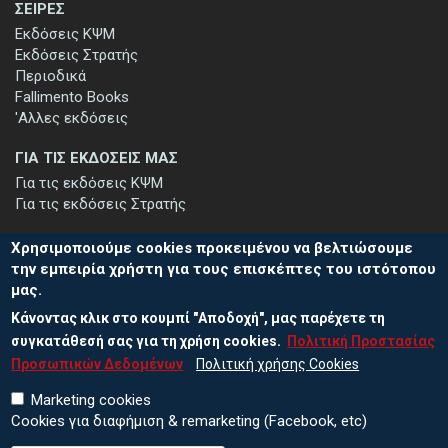
ΣΕΙΡΕΣ
Εκδόσεις ΚΨΜ
Εκδόσεις Στρατής
Περιοδικά
Fallimento Books
'Αλλες εκδόσεις
ΓΙΑ ΤΙΣ ΕΚΔΟΣΕΙΣ ΜΑΣ
Για τις εκδόσεις ΚΨΜ
Για τις εκδόσεις Στρατής
Χρησιμοποιούμε cookies προκειμένου να βελτιώσουμε
την εμπειρία χρήστη για τους επισκέπτες του ιστότοπου
μας.
ΕΓΓΡΑΦΗ ΣΤΟ ΕΝΗΜΕΡΩΤΙΚΟ ΔΕΛΤΙΟ
Κάνοντας κλικ στο κουμπί "Αποδοχή", μας παρέχετε τη
Μείνετε ενημερωμένοι για τις νέες εκδόσεις μας και τις εκδηλώσεις
μας - εγγραφείτε στο ενημερωτικό μας δελτίο.
συγκατάθεσή σας για τη χρήση cookies.
Πολιτική Προστασίας
Προσωπικών Δεδομένων
Πολιτική χρήσης Cookies
Marketing cookies
Cookies για διαφήμιση & remarketing (Facebook, etc)