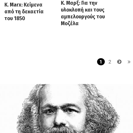
Κ. Μαρξ: Για την
K. Marx: Κείμενα
υλοκλοπή και τους
από τη δεκαετία
αμπελουργούς του
του 1850
Μοζέλα
Σελιδοποίηση
Τρέχουσα
1
Page
2
σελίδα