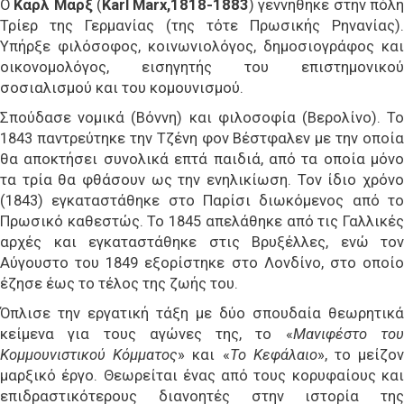
Ο
Καρλ Μαρξ
(
Karl Marx,1818-1883
) γεννήθηκε στην πόλ
Τρίερ της Γερμανίας (της τότε Πρωσικής Ρηνανίας).
Υπήρξε φιλόσοφος, κοινωνιολόγος, δημοσιογράφος και
οικονομολόγος, εισηγητής του επιστημονικού
σοσιαλισμού και του κομουνισμού.
Σπούδασε νομικά (Βόννη) και φιλοσοφία (Βερολίνο). Το
1843 παντρεύτηκε την Τζένη φον Βέστφαλεν με την οποία
θα αποκτήσει συνολικά επτά παιδιά, από τα οποία μόνο
τα τρία θα φθάσουν ως την ενηλικίωση. Τον ίδιο χρόνο
(1843) εγκαταστάθηκε στο Παρίσι διωκόμενος από το
Πρωσικό καθεστώς. Το 1845 απελάθηκε από τις Γαλλικές
αρχές και εγκαταστάθηκε στις Βρυξέλλες, ενώ τον
Αύγουστο του 1849 εξορίστηκε στο Λονδίνο, στο οποίο
έζησε έως το τέλος της ζωής του.
Όπλισε την εργατική τάξη με δύο σπουδαία θεωρητικά
κείμενα για τους αγώνες της, το «
Μανιφέστο το
Κομμουνιστικού Κόμματος
» και «
Το Κεφάλαιο
», το μείζο
μαρξικό έργο. Θεωρείται ένας από τους κορυφαίους και
επιδραστικότερους διανοητές στην ιστορία της