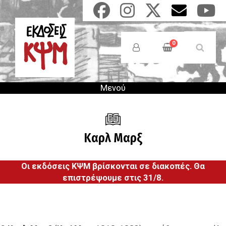
Παράκαμψη
προς
το
Anonymous
κυρίως
Users
0
περιεχόμενο
Menu
Μενού
Καρλ Μαρξ
Οι εκδόσεις ΚΨΜ βρίσκονται σε διακοπές. Θα
επιστρέψουμε στις 31/8.