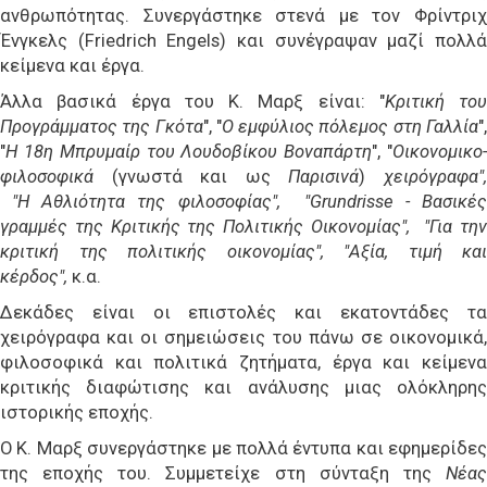
ανθρωπότητας. Συνεργάστηκε στενά με τον Φρίντριχ
Ένγκελς (Friedrich Engels) και συνέγραψαν μαζί πολλά
κείμενα και έργα.
Άλλα βασικά έργα του Κ. Μαρξ είναι: "
Κριτική του
Προγράμματος της Γκότα
", "
Ο εμφύλιος πόλεμος στη Γαλλία
"
"
Η 18η Μπρυμαίρ του Λουδοβίκου Βοναπάρτη
", "
Οικονομικο
φιλοσοφικά
(γνωστά και ως
Παρισινά
)
χειρόγραφα"
"Η
Αθλιότητα της φιλοσοφίας", "
Grundrisse -
Βασικές
γραμμές της Κριτικής της Πολιτικής Οικονομίας"
, "
Για την
κριτική της πολιτικής οικονομίας", "
Αξία, τιμή και
κέρδος",
κ.α.
Δεκάδες είναι οι επιστολές και εκατοντάδες τα
χειρόγραφα και οι σημειώσεις του πάνω σε οικονομικά,
φιλοσοφικά και πολιτικά ζητήματα, έργα και κείμενα
κριτικής διαφώτισης και ανάλυσης μιας ολόκληρης
ιστορικής εποχής.
Ο Κ. Μαρξ συνεργάστηκε με πολλά έντυπα και εφημερίδες
της εποχής του. Συμμετείχε στη σύνταξη της
Νέας