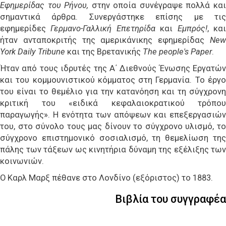
Εφημερίδας του Ρήνου,
στην οποία συνέγραψε πολλά κα
σημαντικά άρθρα. Συνεργάστηκε επίσης με τις
εφημερίδες
Γερμανο-Γαλλική Επετηρίδα
και
Εμπρός!
, κα
ήταν ανταποκριτής της αμερικάνικης εφημερίδας
New
York Daily Tribune
και της Βρετανικής
The people's Paper
.
Ήταν από τους ιδρυτές της Α΄ Διεθνούς Ένωσης Εργατών
και του κομμουνιστικού κόμματος στη Γερμανία. Το έργο
του είναι το θεμέλιο για την κατανόηση και τη σύγχρονη
κριτική του «ειδικά κεφαλαιοκρατικού τρόπου
παραγωγής». Η ενότητα των απόψεων και επεξεργασιών
του, στο σύνολο τους μας δίνουν το σύγχρονο υλισμό, το
σύγχρονο επιστημονικό σοσιαλισμό, τη θεμελίωση της
πάλης των τάξεων ως κινητήρια δύναμη της εξέλιξης των
κοινωνιών.
Ο Καρλ Μαρξ πέθανε στο Λονδίνο (εξόριστος) το 1883.
Βιβλία του συγγραφέα