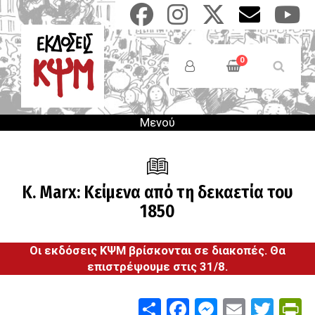
Παράκαμψη
προς
το
Anonymous
κυρίως
Users
0
περιεχόμενο
Menu
Μενού
K. Marx: Κείμενα από τη δεκαετία του
1850
Οι εκδόσεις ΚΨΜ βρίσκονται σε διακοπές. Θα
επιστρέψουμε στις 31/8.
Share
Facebook
Messenge
Email
Twit
P