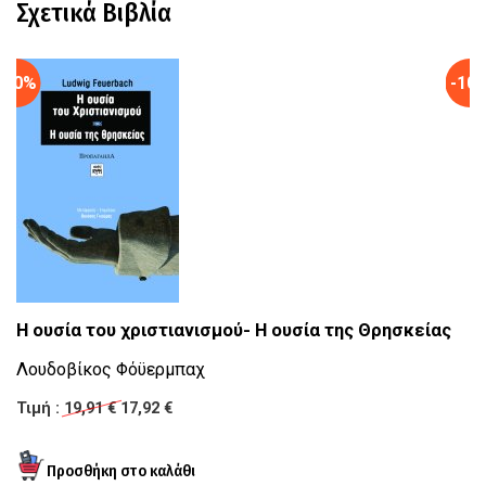
Σχετικά Βιβλία
-10%
-10
Η ουσία του χριστιανισμού- Η ουσία της Θρησκείας
K
Λουδοβίκος Φόϋερμπαχ
Μ
Τιμή :
19,91 €
17,92 €
Κ
Τι