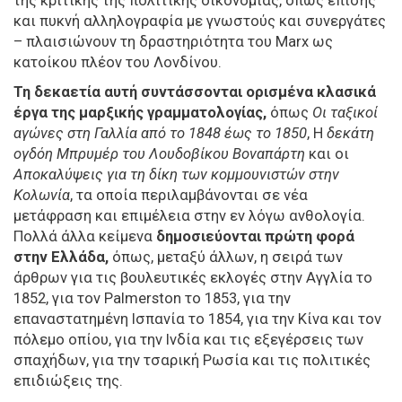
της κριτικής της πολιτικής οικονομίας, όπως επίσης
και πυκνή αλληλογραφία με γνωστούς και συνεργάτες
– πλαισιώνουν τη δραστηριότητα του Marx ως
κατοίκου πλέον του Λονδίνου.
Τη δεκαετία αυτή συντάσσονται ορισμένα κλασικά
έργα της μαρξικής γραμματολογίας,
όπως
Οι ταξικοί
αγώνες στη Γαλλία από το 1848 έως το 1850
, Η
δεκάτη
ογδόη Μπρυμέρ του Λουδοβίκου Βοναπάρτη
και οι
Αποκαλύψεις για τη δίκη των κομμουνιστών στην
Κολωνία
, τα οποία περιλαμβάνονται σε νέα
μετάφραση και επιμέλεια στην εν λόγω ανθολογία.
Πολλά άλλα κείμενα
δημοσιεύονται πρώτη φορά
στην Ελλάδα,
όπως, μεταξύ άλλων, η σειρά των
άρθρων για τις βουλευτικές εκλογές στην Αγγλία το
1852, για τον Palmerston το 1853, για την
επαναστατημένη Ισπανία το 1854, για την Κίνα και τον
πόλεμο οπίου, για την Ινδία και τις εξεγέρσεις των
σπαχήδων, για την τσαρική Ρωσία και τις πολιτικές
επιδιώξεις της.