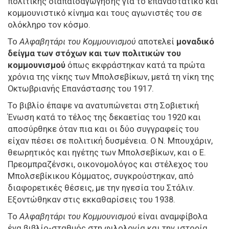
πολιτικής διαπαιδαγώγησης για το επαναστατικό και
κομμουνιστικό κίνημα και τους αγωνιστές του σε
ολόκληρο τον κόσμο.
Το
Αλφαβητάρι του Κομμουνισμού
αποτελεί
μοναδικό
δείγμα των στόχων και των πολιτικών του
κομμουνισμού
όπως εκφράστηκαν κατά τα πρώτα
χρόνια της νίκης των Μπολσεβίκων, μετά τη νίκη της
Οκτωβριανής Επανάστασης του 1917.
Το βιβλίο έπαψε να ανατυπώνεται στη Σοβιετική
Ένωση κατά το τέλος της δεκαετίας του 1920 και
αποσύρθηκε όταν πια και οι δύο συγγραφείς του
είχαν πέσει σε πολιτική δυσμένεια. Ο Ν. Μπουχάριν,
θεωρητικός και ηγέτης των Μπολσεβίκων, και ο Ε.
Πρεομπραζένσκι, οικονομολόγος και στέλεχος του
Μπολσεβίκικου Κόμματος, συγκρούστηκαν, από
διαφορετικές θέσεις, με την ηγεσία του Στάλιν.
Εξοντώθηκαν στις εκκαθαρίσεις του 1938.
Το
Αλφαβητάρι του Κομμουνισμού
είναι αναμφίβολα
ένα βιβλίο-σταθμός στη φιλολογία και την ιστορία