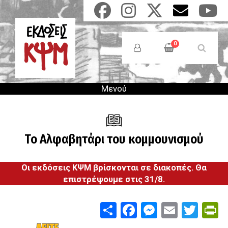
Παράκαμψη
προς
το
Anonymous
κυρίως
Users
0
περιεχόμενο
Menu
Μενού
Το Αλφαβητάρι του κομμουνισμού
Οι εκδόσεις ΚΨΜ βρίσκονται σε διακοπές. Θα
επιστρέψουμε στις 31/8.
Share
Facebook
Messenge
Email
Twit
P