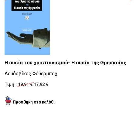
Η ουσία του χριστιανισμού- Η ουσία της Θρησκείας
K
Λουδοβίκος Φόϋερμπαχ
Μ
Τιμή :
19,91 €
17,92 €
Κ
Τι