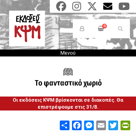
Παράκαμψη
προς
το
Anonymous
κυρίως
Users
0
περιεχόμενο
Menu
Μενού
Το φανταστικό χωριό
Οι εκδόσεις ΚΨΜ βρίσκονται σε διακοπές. Θα
επιστρέψουμε στις 31/8.
Share
Facebook
Messenge
Email
Twit
P