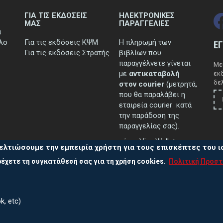
ΓΙΑ ΤΙΣ ΕΚΔΟΣΕΙΣ
ΗΛΕΚΤΡΟΝΙΚΕΣ
ΜΑΣ
ΠΑΡΑΓΓΕΛΙΕΣ
ά
τλο
Για τις εκδόσεις ΚΨΜ
Η πληρωμή των
Ε
Για τις εκδόσεις Στρατής
βιβλίων που
παραγγέλνετε γίνεται
Μεί
με
αντικαταβολή
εκ
δελ
στον courier
(μετρητά,
που θα παραλάβει η
εταιρεία courier κατά
την παράδοση της
παραγγελίας σας).
μέσω Viva Wallet.
ελτιώσουμε την εμπειρία χρήστη για τους επισκέπτες του 
έχετε τη συγκατάθεσή σας για τη χρήση cookies.
Πολιτική Προσ
..περισσότερα
k, etc)
Πολ
ας
210 38 13 838, 210 38 10 502, 210 38 39 711