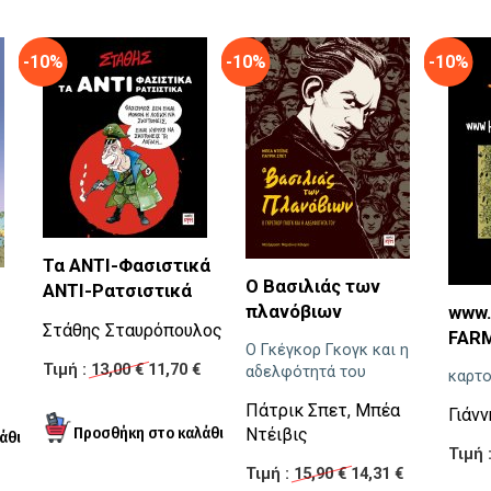
-10%
-10%
-10%
Τα ΑΝΤΙ-Φασιστικά
Ο Βασιλιάς των
ΑΝΤΙ-Ρατσιστικά
πλανόβιων
www
Στάθης Σταυρόπουλος
FARM
Ο Γκέγκορ Γκογκ και η
Τιμή :
13,00 €
11,70 €
αδελφότητά του
καρτο
Πάτρικ Σπετ
,
Mπέα
Γιάν
Ντέιβις
Τιμή 
Τιμή :
15,90 €
14,31 €