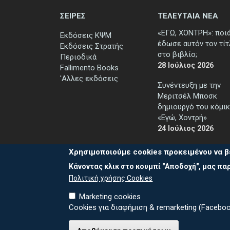
ΣΕΙΡΕΣ
ΤΕΛΕΥΤΑΙΑ ΝΕΑ
«ΕΓΩ, ΧΟΝΤΡΗ»: ποι
Εκδόσεις ΚΨΜ
έδωσε αυτόν τον τί
Εκδόσεις Στρατής
στο βιβλίο;
Περιοδικά
28 Ιούλιος 2026
Fallimento Books
'Αλλες εκδόσεις
Συνέντευξη με την
Μεριτσέλ Μποσκ
δημιουργό του κόμικ
«Εγώ, Χοντρή»
24 Ιούλιος 2026
Χρησιμοποιούμε cookies προκειμένου να β
Κάνοντας κλικ στο κουμπί "Αποδοχή", μας παρ
Πολιτική χρήσης Cookies
Marketing cookies
Cookies για διαφήμιση & remarketing (Faceboo
Καλέστε μ
© 2026 ΕΚΔΟΣΕΙΣ ΚΨΜ