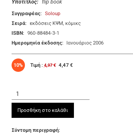
Υπότιτλος
flip book
Συγγραφέας
Soloup
Σειρά
εκδόσεις ΚΨΜ
κόμικς
ISBN
960-88484-3-1
Ημερομηνία έκδοσης
Ιανουάριος 2006
10%
Τιμή :
4,47 €
4,97 €
Σύντομη περιγραφή