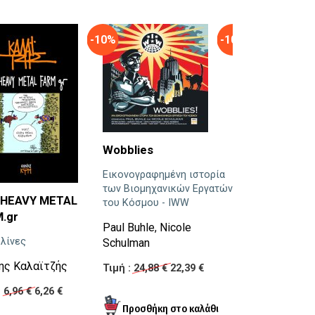
-10%
-10%
Wobblies
Εικονογραφημένη ιστορία
των Βιομηχανικών Εργατών
Εγώ, χοντρή
.HEAVY METAL
του Κόσμου - IWW
.gr
Η ψυχολογική κα
Paul Buhle
,
Nicole
οι διατροφικές
λίνες
Schulman
διαταραχές,
οι διαταραγμένες
νης Καλαϊτζής
Τιμή :
24,88 €
22,39 €
οικογενειακές σχ
ο κοινωνικός απ
:
6,96 €
6,26 €
βρίσκονται στο 