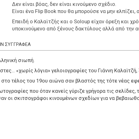
Δεν είναι βόας, δεν είναι κινούμενο σχέδιο.
Είναι ένα Flip Book που θα μπορούσε να μην ελπίζει, 
Επειδή ο Καλαϊτζής και ο Soloup είχαν όρεξη και χρό
υποκινούμενο από ξένους δακτύλους αλλά από την α
ΤΗΝ ΣΥΓΓΡΑΦΕΑ
λληνική σιωπή.
ιστες… «χωρίς λόγια» γελοιογραφίες του Γιάννη Καλαϊτζή,
η στο τέλος του 19ου αιώνα σαν βλαστός της τότε νέας ε
τογραφίες που όταν κανείς γύριζε γρήγορα τις σελίδες, τ
ύσαν οι σκιτσογράφοι κινουμένων σχεδίων για να βεβαιωθ