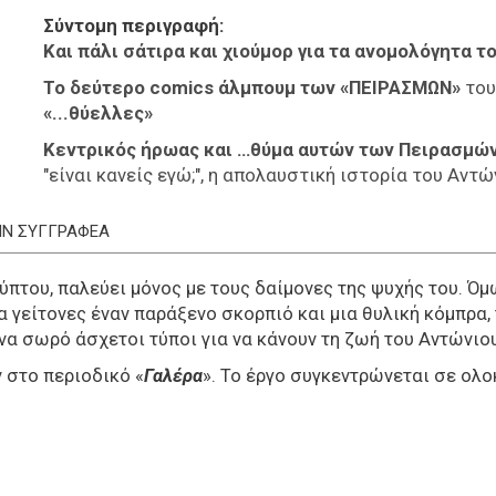
Σύντομη περιγραφή
Και πάλι σάτιρα και χιούμορ για τα ανομολόγητα τ
Το δεύτερο comics άλμπουμ των «ΠΕΙΡΑΣΜΩΝ»
το
«...θύελλες»
Κεντρικός ήρωας και …θύμα αυτών των Πειρασμών, 
"είναι κανείς εγώ;", η απολαυστική ιστορία του Αντώ
ΤΗΝ ΣΥΓΓΡΑΦΕΑ
πτου, παλεύει μόνος με τους δαίμονες της ψυχής του. Όμω
α γείτονες έναν παράξενο σκορπιό και μια θυλική κόμπρα,
να σωρό άσχετοι τύποι για να κάνουν τη ζωή του Αντώνιο
 στο περιοδικό «
Γαλέρα
». Το έργο συγκεντρώνεται σε ολ