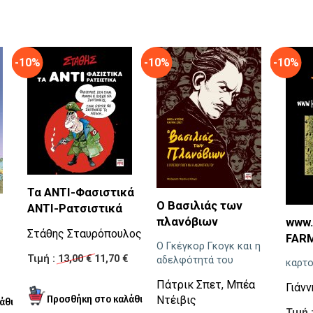
-10%
-10%
-10%
Τα ΑΝΤΙ-Φασιστικά
Ο Βασιλιάς των
ΑΝΤΙ-Ρατσιστικά
πλανόβιων
www
Στάθης Σταυρόπουλος
FARM
Ο Γκέγκορ Γκογκ και η
Τιμή :
13,00 €
11,70 €
αδελφότητά του
καρτο
Πάτρικ Σπετ
,
Mπέα
Γιάν
Ντέιβις
Τιμή 