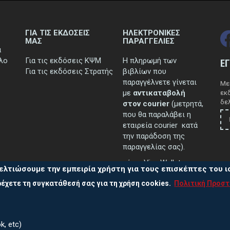
ΓΙΑ ΤΙΣ ΕΚΔΟΣΕΙΣ
ΗΛΕΚΤΡΟΝΙΚΕΣ
ΜΑΣ
ΠΑΡΑΓΓΕΛΙΕΣ
ά
τλο
Για τις εκδόσεις ΚΨΜ
Η πληρωμή των
Ε
Για τις εκδόσεις Στρατής
βιβλίων που
παραγγέλνετε γίνεται
Μεί
με
αντικαταβολή
εκ
δελ
στον courier
(μετρητά,
που θα παραλάβει η
εταιρεία courier κατά
την παράδοση της
παραγγελίας σας).
μέσω Viva Wallet.
ελτιώσουμε την εμπειρία χρήστη για τους επισκέπτες του 
έχετε τη συγκατάθεσή σας για τη χρήση cookies.
Πολιτική Προσ
..περισσότερα
k, etc)