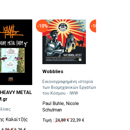
-10%
-10%
Wobblies
Εικονογραφημένη ιστορία
των Βιομηχανικών Εργατών
Εγώ, χοντρή
.HEAVY METAL
του Κόσμου - IWW
.gr
Η ψυχολογική κα
Paul Buhle
,
Nicole
οι διατροφικές
λίνες
Schulman
διαταραχές,
οι διαταραγμένες
νης Καλαϊτζής
Τιμή :
24,88 €
22,39 €
οικογενειακές σχ
ο κοινωνικός απ
:
6,96 €
6,26 €