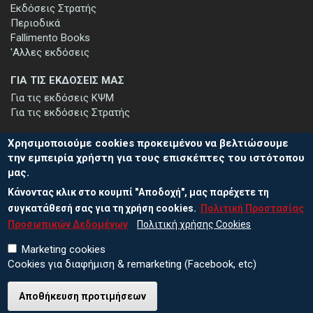
Εκδόσεις Στρατής
Περιοδικά
Fallimento Books
'Αλλες εκδόσεις
ΓΙΑ ΤΙΣ ΕΚΔΟΣΕΙΣ ΜΑΣ
Για τις εκδόσεις ΚΨΜ
Για τις εκδόσεις Στρατής
Χρησιμοποιούμε cookies προκειμένου να βελτιώσουμε
την εμπειρία χρήστη για τους επισκέπτες του ιστότοπου
μας.
ΕΓΓΡΑΦΗ ΣΤΟ ΕΝΗΜΕΡΩΤΙΚΟ ΔΕΛΤΙΟ
Κάνοντας κλικ στο κουμπί "Αποδοχή", μας παρέχετε τη
Μείνετε ενημερωμένοι για τις νέες εκδόσεις μας και τις εκδηλώσεις
μας - εγγραφείτε στο ενημερωτικό μας δελτίο.
συγκατάθεσή σας για τη χρήση cookies.
Πολιτική Προστασίας
Προσωπικών Δεδομένων
Πολιτική χρήσης Cookies
Marketing cookies
Cookies για διαφήμιση & remarketing (Facebook, etc)
Αποθήκευση προτιμήσεων
© 2026 ΕΚΔΟΣΕΙΣ ΚΨΜ