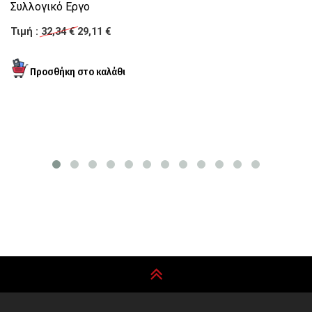
Μι
Συλλογικό Εργο
Γ
Τιμή :
32,34 €
29,11 €
Τι