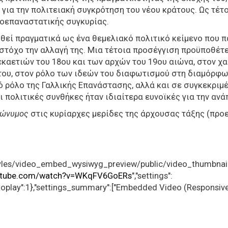
για την πολιτειακή συγκρότηση του νέου κράτους. Ως τέτ
ροεπαναστατικής συγκυρίας.
ηθεί πραγματικά ως ένα θεμελιακό πολιτικό κείμενο που 
στόχο την αλλαγή της. Μια τέτοια προσέγγιση προϋποθέτε
εκαετιών του 18ου και των αρχών του 19ου αιώνα, στον χ
του, στον ρόλο των ιδεών του διαφωτισμού στη διαμόρφω
 ρόλο της Γαλλικής Επανάστασης, αλλά και σε συγκεκριμ
ι πολιτικές συνθήκες ήταν ιδιαίτερα ευνοϊκές για την αν
ώνυμος
στις κυρίαρχες μερίδες της άρχουσας τάξης (προ
s/styles/video_embed_wysiwyg_preview/public/video_thumbn
outube.com/watch?v=WKqFV6GoERs
","settings":
"autoplay":1},"settings_summary":["Embedded Video (Responsive,