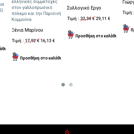
ελληνικές συμμετοχές
Γιώρ
μα
στον γαλλοπρωσικό
Συλλογικό Εργο
5)
Τιμή 
πόλεμο και την Παρισινή
Τιμή :
32,34 €
29,11 €
Κομμούνα
Ξένια Μαρίνου
Τιμή :
17,92 €
16,13 €