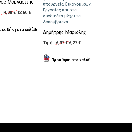
Οι διώξεις των 
γος Μαργαρίτης
υπουργεία Οικονομικών,
κομμουνιστών στ
Εργασίας και στα
:
14,00 €
12,60 €
1937-1938
συνδικάτα μέχρι τα
Δεκεμβριανά
Νίκος Παπαδάτ
Δημήτρης Μαριόλης
Τιμή :
17,00 €
15,
Τιμή :
6,97 €
6,27 €