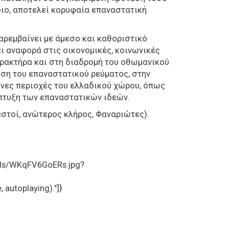
οιο, αποτελεί κορυφαία επαναστατική
παρεμβαίνει με άμεσο και καθοριστικό
ι αναφορά στις οικονομικές, κοινωνικές
αρακτήρα και στη διαδρομή του οθωμανικού
ση του επαναστατικού ρεύματος, στην
ένες περιοχές του ελλαδικού χώρου, όπως
άπτυξη των επαναστατικών ιδεών.
εστοί, ανώτερος κλήρος, Φαναριώτες).
ails/WKqFV6GoERs.jpg?
 autoplaying)."]}