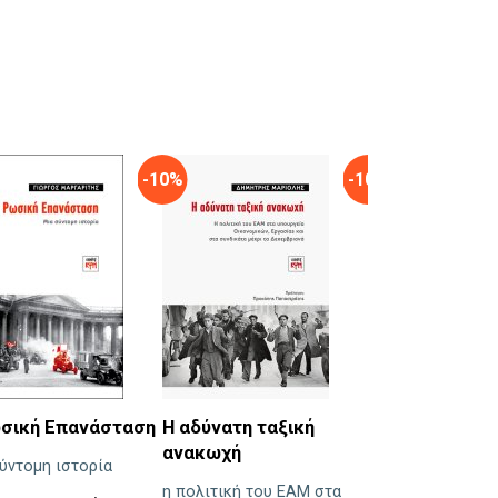
-10%
-10%
σική Επανάσταση
Η αδύνατη ταξική
Ο Μπεζεντάκο
ανακωχή
άφησε γεια
ύντομη ιστορία
η πολιτική του ΕΑΜ στα