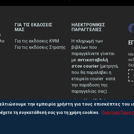
ΓΙΑ ΤΙΣ ΕΚΔΟΣΕΙΣ
ΗΛΕΚΤΡΟΝΙΚΕΣ
ΜΑΣ
ΠΑΡΑΓΓΕΛΙΕΣ
ά
τλο
Για τις εκδόσεις ΚΨΜ
Η πληρωμή των
Ε
Για τις εκδόσεις Στρατής
βιβλίων που
παραγγέλνετε γίνεται
Μεί
με
αντικαταβολή
εκ
δελ
στον courier
(μετρητά,
που θα παραλάβει η
εταιρεία courier κατά
την παράδοση της
παραγγελίας σας).
μέσω Viva Wallet.
ελτιώσουμε την εμπειρία χρήστη για τους επισκέπτες του 
έχετε τη συγκατάθεσή σας για τη χρήση cookies.
Πολιτική Προσ
..περισσότερα