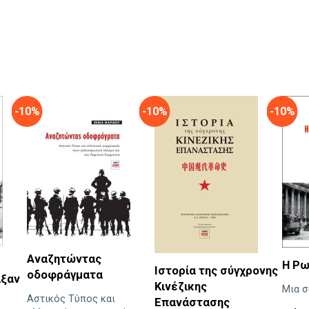
-10%
-10%
-10%
Αναζητώντας
Η Ρω
Ιστορία της σύγχρονης
οδοφράγματα
άξαν
Κινέζικης
Μια σ
Αστικός Τύπος και
Επανάστασης