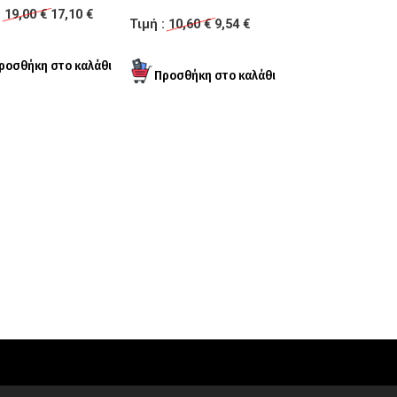
:
19,00 €
17,10 €
Ξένια Μαρίνου
Τιμή :
10,60 €
9,54 €
Τιμή :
17,92 €
16,