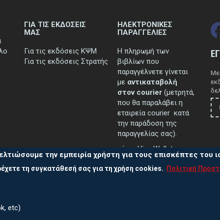
ΓΙΑ ΤΙΣ ΕΚΔΟΣΕΙΣ
ΗΛΕΚΤΡΟΝΙΚΕΣ
ΜΑΣ
ΠΑΡΑΓΓΕΛΙΕΣ
ά
τλο
Για τις εκδόσεις ΚΨΜ
Η πληρωμή των
Ε
Για τις εκδόσεις Στρατής
βιβλίων που
παραγγέλνετε γίνεται
Μεί
με
αντικαταβολή
εκ
δελ
στον courier
(μετρητά,
που θα παραλάβει η
εταιρεία courier κατά
την παράδοση της
παραγγελίας σας).
μέσω Viva Wallet.
ελτιώσουμε την εμπειρία χρήστη για τους επισκέπτες του 
έχετε τη συγκατάθεσή σας για τη χρήση cookies.
Πολιτική Προσ
..περισσότερα
k, etc)
Πολ