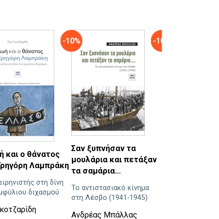
-10%
-10%
Αναζητώντας
Σαν ξυπνήσαν τα
ή και ο θάνατος
οδοφράγματα
μουλάρια και πετάξαν
Γρηγόρη Λαμπράκη
τα σαμάρια…
Αστικός Τύπος κ
ειρηνιστής στη δίνη
ελληνικές συμμε
Το αντιστασιακό κίνημα
μφύλιου διχασμού
στον γαλλοπρωσ
στη Λέσβο (1941-1945)
πόλεμο και την Π
Γκοτζαρίδη
Κομμούνα
Ανδρέας Μπάλλας