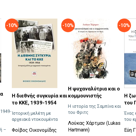
-10%
-10%
-10%
Η ψυχαναλύτρια και ο
να
Η διεθνής συγκυρία και
κομμουνιστής
Η ζω
το ΚΚΕ, 1939-1954
του 
Η ιστορία της Σαμπίνα και
 1949-
του Φριτς
Ιστορική μελέτη με
Ένας 
αρχειακά ντοκουμέντα
του ε
Λούκας Χάρτμαν (Lukas
Hartmann)
ή –
Φοίβος Οικονομίδης
Εύη 