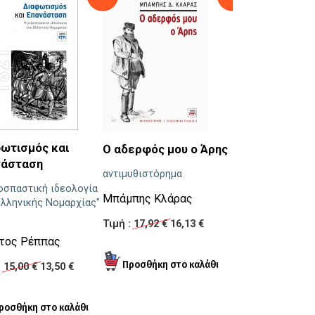
ωτισμός και
Ο αδερφός μου ο Άρης
Οι συνταγές της
νάσταση
πείνας
αντιμυθιστόρημα
οσπαστική ιδεολογία
Η ζωή στην Αθήν
Μπάμπης Κλάρας
Ελληνικής Νομαρχίας"
περίοδο της κατ
1
Τιμή :
17,92 €
16,13 €
Ελένη Νικολαϊδ
τος Ρέππας
Τιμή :
12,00 €
10,
:
15,00 €
13,50 €