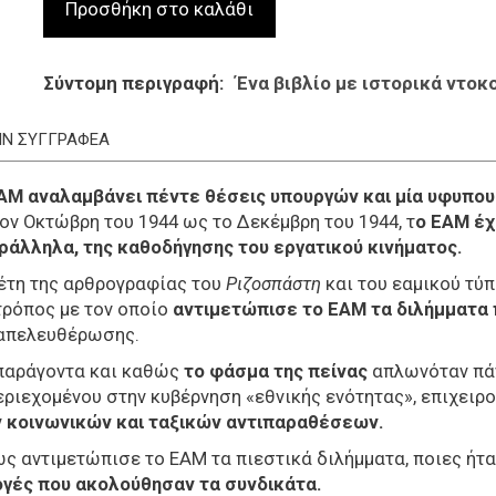
Σύντομη περιγραφή
Ένα βιβλίο με ιστορικά ντοκ
ΤΗΝ ΣΥΓΓΡΑΦΕΑ
ΑΜ αναλαμβάνει πέντε θέσεις υπουργών και μία υφυπου
ον Οκτώβρη του 1944 ως το Δεκέμβρη του 1944,
τ
ο ΕΑΜ έχ
αράλληλα, της καθοδήγησης του εργατικού κινήματος.
λέτη της αρθρογραφίας του
Ριζοσπάστη
και του εαμικού τύ
τρόπος με τον οποίο
αντιμετώπισε το ΕΑΜ τα διλήμματα 
 απελευθέρωσης.
 παράγοντα και καθώς
το φάσμα της πείνας
απλωνόταν πάν
ριεχομένου στην κυβέρνηση «εθνικής ενότητας», επιχειρ
 κοινωνικών και ταξικών αντιπαραθέσεων.
πως αντιμετώπισε το ΕΑΜ τα πιεστικά διλήμματα, ποιες ήτα
ογές που ακολούθησαν τα συνδικάτα.