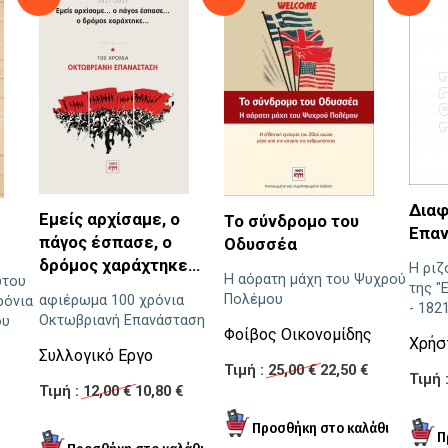
Διαφ
Εμείς αρχίσαμε, ο
Το σύνδρομο του
Επα
πάγος έσπασε, ο
Οδυσσέα
δρόμος χαράχτηκε...
Η ριζ
Η αόρατη μάχη του Ψυχρού
ώτου
της "
Πολέμου
αφιέρωμα 100 χρόνια
ρόνια
- 182
Οκτωβριανή Επανάσταση
ου
Φοίβος Οικονομίδης
Χρήσ
Συλλογικό Εργο
Τιμή :
25,00 €
22,50 €
Τιμή 
Τιμή :
12,00 €
10,80 €