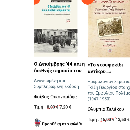
Ο Δεκέμβρης '44 και η
«Το ντουφεκίδι
διεθνής σημασία του
αντίκρυ…»
Ανανεωμένη και
Ημερολόγιον Στρατι
Συμπληρωμένη έκδοση
Γκίζη Γεωργίου στα χ
του Εμφυλίου Πολέμ
Φοίβος Οικονομίδης
(1947-1950)
Τιμή :
8,00 €
7,20 €
Ολυμπία Σελέκου
Τιμή :
15,00 €
13,50 €