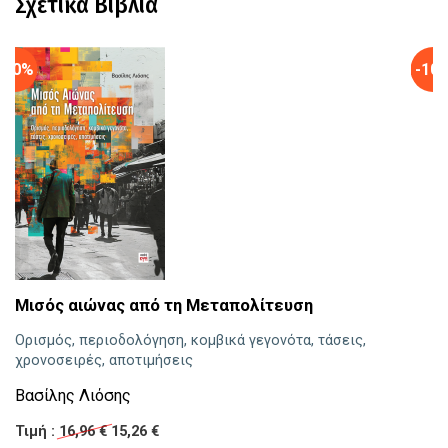
Σχετικά Βιβλία
-10%
-10
Ε
Μισός αιώνας από τη Μεταπολίτευση
Γ
Ορισμός, περιοδολόγηση, κομβικά γεγονότα, τάσεις,
χρονοσειρές, αποτιμήσεις
Τι
Βασίλης Λιόσης
Τιμή :
16,96 €
15,26 €