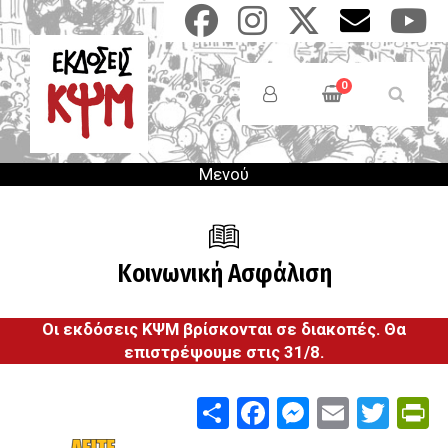
Παράκαμψη
προς
το
Anonymous
κυρίως
Users
0
περιεχόμενο
Menu
Μενού
Κοινωνική Ασφάλιση
Οι εκδόσεις ΚΨΜ βρίσκονται σε διακοπές. Θα
επιστρέψουμε στις 31/8.
Share
Facebook
Messenge
Email
Twit
P